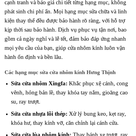
cạnh tranh và báo giá chi tiết từng hạng mục, không
phát sinh chi phí ẩn. Mọi hạng mục sửa chữa và linh
kiện thay thế đều được bảo hành rõ ràng, với hỗ trợ
kịp thời sau bảo hành. Dịch vụ phục vụ tận nơi, bao
gồm cả ngày nghỉ và lễ tết, đảm bảo đáp ứng nhanh
mọi yêu cầu của bạn, giúp cửa nhôm kính luôn vận
hành ổn định và bền lâu.
Các hạng mục sửa cửa nhôm kính Hưng Thịnh
Sửa cửa nhôm Xingfa:
Khắc phục xệ cánh, cong
vênh, hỏng bản lề, thay khóa tay nắm, gioăng cao
su, ray trượt.
Sửa cửa nhựa lõi thép:
Xử lý bung keo, kẹt ray,
khóa hư, thay kính vỡ, căn chỉnh lại cánh cửa.
Sửa cửa lùa nhôm kính:
Thay bánh xe trượt, ray