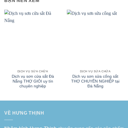
BẠN NÊN XEM
DỊCH VỤ SỬA CHỮA
DỊCH VỤ SỬA CHỮA
Dịch vụ sơn cửa sắt Đà
Dịch vụ sơn sửa cổng sắt
Nẵng THỢ GIỎI uy tín
THỢ CHUYÊN NGHIỆP tại
chuyên nghiệp
Đà Nẵng
VỀ HƯNG THỊNH