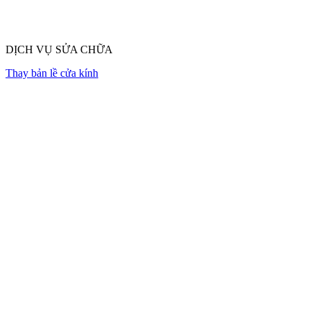
DỊCH VỤ SỬA CHỮA
Thay bản lề cửa kính