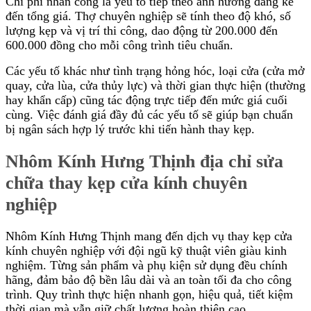
Chi phí nhân công là yếu tố tiếp theo ảnh hưởng đáng kể
đến tổng giá. Thợ chuyên nghiệp sẽ tính theo độ khó, số
lượng kẹp và vị trí thi công, dao động từ 200.000 đến
600.000 đồng cho mỗi công trình tiêu chuẩn.
Các yếu tố khác như tình trạng hỏng hóc, loại cửa (cửa mở
quay, cửa lùa, cửa thủy lực) và thời gian thực hiện (thường
hay khẩn cấp) cũng tác động trực tiếp đến mức giá cuối
cùng. Việc đánh giá đầy đủ các yếu tố sẽ giúp bạn chuẩn
bị ngân sách hợp lý trước khi tiến hành thay kẹp.
Nhôm Kính Hưng Thịnh địa chỉ sửa
chữa thay kẹp cửa kính chuyên
nghiệp
Nhôm Kính Hưng Thịnh mang đến dịch vụ thay kẹp cửa
kính chuyên nghiệp với đội ngũ kỹ thuật viên giàu kinh
nghiệm. Từng sản phẩm và phụ kiện sử dụng đều chính
hãng, đảm bảo độ bền lâu dài và an toàn tối đa cho công
trình. Quy trình thực hiện nhanh gọn, hiệu quả, tiết kiệm
thời gian mà vẫn giữ chất lượng hoàn thiện cao.