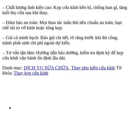
– Chất lượng linh kiện cao: Kẹp cửa kính bền bỉ, chống han gỉ, tăng
tuổi thọ cửa sau khi thay.
– Đảm bảo an toàn: Mọi thao tác tuân thủ tiêu chuẩn an toàn, hạn
chế rủi ro vỡ kính hoặc lỏng kẹp.
– Giá cả minh bạch: Báo giá chi tiết, rõ ràng trước khi thi công,
tránh phát sinh chi phí ngoài dự kiến.
– Tư vấn tận tâm: Hướng dẫn bảo dưỡng, kiểm tra định kỳ để kẹp
cửa kính vận hành ổn định lâu dài.
Danh mục:
DỊCH VỤ SỬA CHỮA
,
Thay phụ kiện cửa kính
Từ
khóa:
Thay kẹp cửa kính