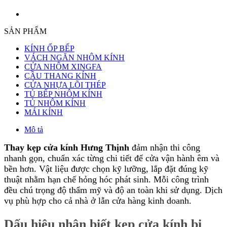
SẢN PHẨM
KÍNH ỐP BẾP
VÁCH NGĂN NHÔM KÍNH
CỬA NHÔM XINGFA
CẦU THANG KÍNH
CỬA NHỰA LÕI THÉP
TỦ BẾP NHÔM KÍNH
TỦ NHÔM KÍNH
MÁI KÍNH
Mô tả
Thay kẹp cửa kính Hưng Thịnh
đảm nhận thi công
nhanh gọn, chuẩn xác từng chi tiết để cửa vận hành êm và
bền hơn. Vật liệu được chọn kỹ lưỡng, lắp đặt đúng kỹ
thuật nhằm hạn chế hỏng hóc phát sinh. Mỗi công trình
đều chú trọng độ thẩm mỹ và độ an toàn khi sử dụng. Dịch
vụ phù hợp cho cả nhà ở lẫn cửa hàng kinh doanh.
Dấu hiệu nhận biết kẹp cửa kính bị