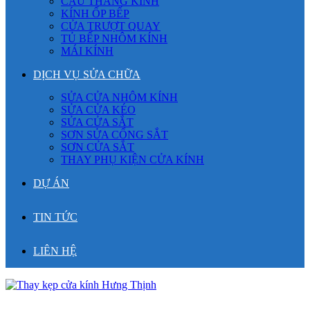
CẦU THANG KÍNH
KÍNH ỐP BẾP
CỬA TRƯỢT QUAY
TỦ BẾP NHÔM KÍNH
MÁI KÍNH
DỊCH VỤ SỬA CHỮA
SỬA CỬA NHÔM KÍNH
SỬA CỬA KÉO
SỬA CỬA SẮT
SƠN SỬA CỔNG SẮT
SƠN CỬA SẮT
THAY PHỤ KIỆN CỬA KÍNH
DỰ ÁN
TIN TỨC
LIÊN HỆ