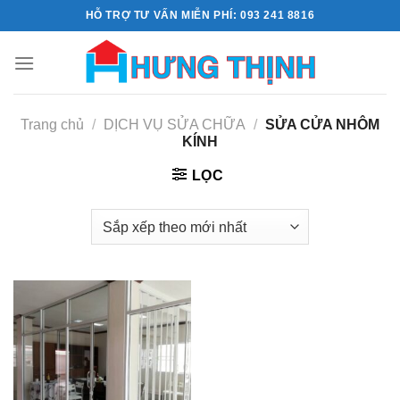
Skip
HỖ TRỢ TƯ VẤN MIỄN PHÍ: 093 241 8816
to
content
Trang chủ
/
DỊCH VỤ SỬA CHỮA
/
SỬA CỬA NHÔM
KÍNH
LỌC