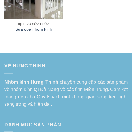
DỊCH VỤ SỬA CHỮA
Sửa cửa nhôm kính
VỀ HƯNG THỊNH
Nhôm kính Hưng Thịnh
chuyên cung cấp các sản phẩm
về
nhôm kính tại Đà Nẵng
và các tỉnh Miền Trung. Cam kết
mang đến cho Quý Khách một không gian sống tiện nghi
sang trọng và hiện đại.
DANH MỤC SẢN PHẨM