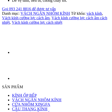
Dễ vệ sinh, bền bỉ, chống cháy tốt.
Gọi 093 241 8816 để được tư vấn
Danh mục:
VÁCH NGĂN NHÔM KÍNH
Từ khóa:
vách kính
,
Vách kính cường lực cách âm
,
Vách kính cường lực cách âm cách
nhiệt
,
Vách kính cường lực cách nhiệt
SẢN PHẨM
KÍNH ỐP BẾP
VÁCH NGĂN NHÔM KÍNH
CỬA NHÔM XINGFA
CẦU THANG KÍNH