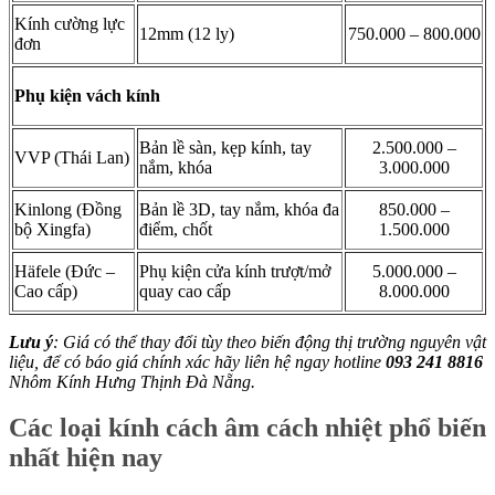
Kính cường lực
12mm (12 ly)
750.000 – 800.000
đơn
Phụ kiện vách kính
Bản lề sàn, kẹp kính, tay
2.500.000 –
VVP (Thái Lan)
nắm, khóa
3.000.000
Kinlong (Đồng
Bản lề 3D, tay nắm, khóa đa
850.000 –
bộ Xingfa)
điểm, chốt
1.500.000
Häfele (Đức –
Phụ kiện cửa kính trượt/mở
5.000.000 –
Cao cấp)
quay cao cấp
8.000.000
Lưu ý
: Giá có thể thay đổi tùy theo biến động thị trường nguyên vật
liệu, để có báo giá chính xác hãy liên hệ ngay hotline
093 241 8816
Nhôm Kính Hưng Thịnh Đà Nẵng.
Các loại kính cách âm cách nhiệt phổ biến
nhất hiện nay