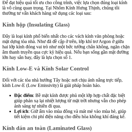
Để đạt hiệu quả tối ưu cho công trình, việc lựa chọn đúng loại kính
là vô cùng quan trọng. Tại Nhôm Kính Hưng Thịnh, chúng tôi
thường tư vấn khách hàng sử dụng các loại sau:
Kính hộp (Insulating Glass)
Đây là loại kính phổ biến nhất cho các vách kính văn phòng hoặc
mặt dựng tòa nhà. Như đã đề cập ở trên, lớp khí trơ Argon ở giữa
hai lớp kính đóng vai trò như một bức tường chân không, ngăn chặn
âm thanh truyền qua cực kỳ hiệu quả. Nếu bạn sống gần mặt đường
lớn hay sân bay, đây là lựa chọn số 1.
Kính Low-E và Kính Solar Control
Đối với các tòa nhà hướng Tây hoặc nơi chịu ánh nắng trực tiếp,
kính Low-E (Low Emissivity) là giải pháp hoàn hảo.
Đặc điểm
: Bề mặt kính được phủ một lớp hợp chất đặc biệt
giúp phản xạ lại nhiệt lượng từ mặt trời nhưng vẫn cho phép
ánh sáng tự nhiên đi qua.
Lợi ích
: Giữ ấm vào mùa đông và mát mẻ vào mùa hè, giúp
tiết kiệm chi phí điện năng cho điều hòa không khí đáng kể.
Kính dán an toàn (Laminated Glass)