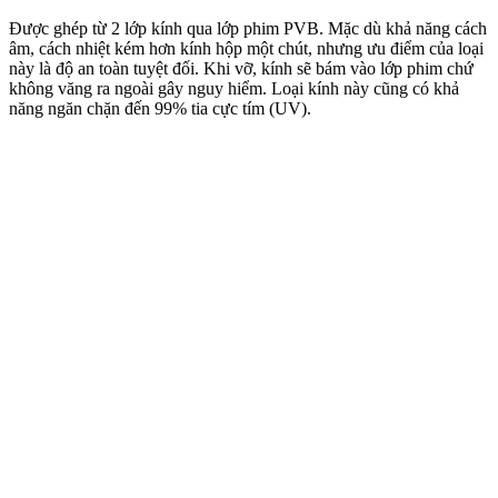
Được ghép từ 2 lớp kính qua lớp phim PVB. Mặc dù khả năng cách
âm, cách nhiệt kém hơn kính hộp một chút, nhưng ưu điểm của loại
này là độ an toàn tuyệt đối. Khi vỡ, kính sẽ bám vào lớp phim chứ
không văng ra ngoài gây nguy hiểm. Loại kính này cũng có khả
năng ngăn chặn đến 99% tia cực tím (UV).