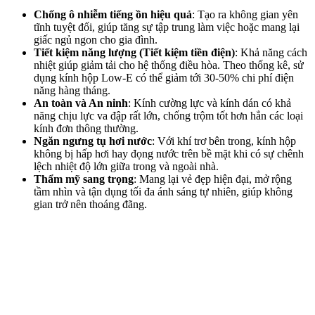
Chống ô nhiễm tiếng ồn hiệu quả
: Tạo ra không gian yên
tĩnh tuyệt đối, giúp tăng sự tập trung làm việc hoặc mang lại
giấc ngủ ngon cho gia đình.
Tiết kiệm năng lượng (Tiết kiệm tiền điện)
: Khả năng cách
nhiệt giúp giảm tải cho hệ thống điều hòa. Theo thống kê, sử
dụng kính hộp Low-E có thể giảm tới 30-50% chi phí điện
năng hàng tháng.
An toàn và An ninh
: Kính cường lực và kính dán có khả
năng chịu lực va đập rất lớn, chống trộm tốt hơn hẳn các loại
kính đơn thông thường.
Ngăn ngưng tụ hơi nước
: Với khí trơ bên trong, kính hộp
không bị hấp hơi hay đọng nước trên bề mặt khi có sự chênh
lệch nhiệt độ lớn giữa trong và ngoài nhà.
Thẩm mỹ sang trọng
: Mang lại vẻ đẹp hiện đại, mở rộng
tầm nhìn và tận dụng tối đa ánh sáng tự nhiên, giúp không
gian trở nên thoáng đãng.