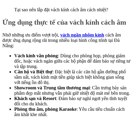
Tại sao nên lắp đặt vách kính cách âm cách nhiệt?
Ứng dụng thực tế của vách kính cách âm
Nhờ những ưu điểm vượt trội,
vách ngăn nhôm kính
cách âm
được ứng dụng rộng rãi trong nhiều loại hình công trình tại Đà
Nẵng:
Vách kính văn phòng
: Dùng cho phòng họp, phòng giám
đốc, hoặc vách ngăn giữa các bộ phận để đảm bảo sự riêng tư
và tập trung.
Căn hộ và Biệt thự
: Đặc biệt là các căn hộ gần đường phố
sầm uất, vách kính mặt tiền giúp tách biệt không gian sống
với tiếng ồn đô thị.
Showroom và Trung tâm thương mại
: Cần trưng bày sản
phẩm đẹp mắt nhưng vẫn phải giữ nhiệt độ mát mẻ bên trong.
Khách sạn và Resort
: Đảm bảo sự nghỉ ngơi yên tĩnh tuyệt
đối cho du khách.
Phòng thu âm, phòng Karaoke
: Yêu cầu tiêu chuẩn cách
âm khắt khe nhất.