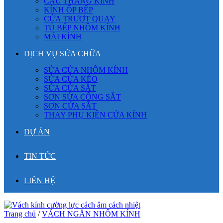
CẦU THANG KÍNH
KÍNH ỐP BẾP
CỬA TRƯỢT QUAY
TỦ BẾP NHÔM KÍNH
MÁI KÍNH
DỊCH VỤ SỬA CHỮA
SỬA CỬA NHÔM KÍNH
SỬA CỬA KÉO
SỬA CỬA SẮT
SƠN SỬA CỔNG SẮT
SƠN CỬA SẮT
THAY PHỤ KIỆN CỬA KÍNH
DỰ ÁN
TIN TỨC
LIÊN HỆ
Trang chủ
/
VÁCH NGĂN NHÔM KÍNH