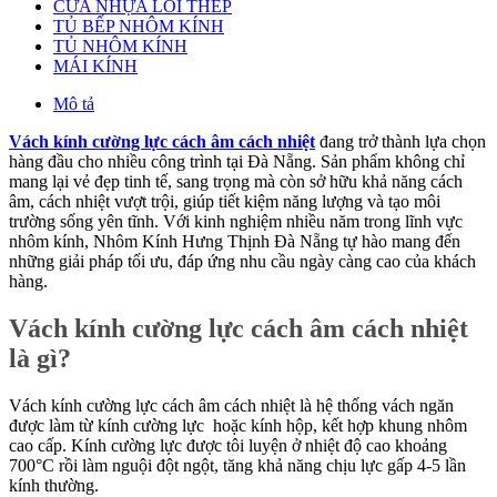
CỬA NHỰA LÕI THÉP
TỦ BẾP NHÔM KÍNH
TỦ NHÔM KÍNH
MÁI KÍNH
Mô tả
Vách kính cường lực cách âm cách nhiệt
đang trở thành lựa chọn
hàng đầu cho nhiều công trình tại Đà Nẵng. Sản phẩm không chỉ
mang lại vẻ đẹp tinh tế, sang trọng mà còn sở hữu khả năng cách
âm, cách nhiệt vượt trội, giúp tiết kiệm năng lượng và tạo môi
trường sống yên tĩnh. Với kinh nghiệm nhiều năm trong lĩnh vực
nhôm kính, Nhôm Kính Hưng Thịnh Đà Nẵng tự hào mang đến
những giải pháp tối ưu, đáp ứng nhu cầu ngày càng cao của khách
hàng.
Vách kính cường lực cách âm cách nhiệt
là gì?
Vách kính cường lực cách âm cách nhiệt là hệ thống vách ngăn
được làm từ kính cường lực hoặc kính hộp, kết hợp khung nhôm
cao cấp. Kính cường lực được tôi luyện ở nhiệt độ cao khoảng
700°C rồi làm nguội đột ngột, tăng khả năng chịu lực gấp 4-5 lần
kính thường.