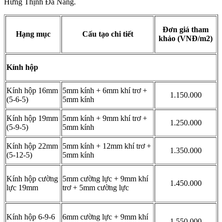
Hưng Thịnh Đà Nẵng.
Đơn giá tham
Hạng mục
Cấu tạo chi tiết
khảo (VNĐ/m2)
Kính hộp
Kính hộp 16mm
5mm kính + 6mm khí trơ +
1.150.000
(5-6-5)
5mm kính
Kính hộp 19mm
5mm kính + 9mm khí trơ +
1.250.000
(5-9-5)
5mm kính
Kính hộp 22mm
5mm kính + 12mm khí trơ +
1.350.000
(5-12-5)
5mm kính
Kính hộp cường
5mm cường lực + 9mm khí
1.450.000
lực 19mm
trơ + 5mm cường lực
Kính hộp 6-9-6
6mm cường lực + 9mm khí
1.550.000