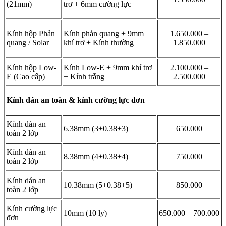
(21mm)
trơ + 6mm cường lực
Kính hộp Phản
Kính phản quang + 9mm
1.650.000 –
quang / Solar
khí trơ + Kính thường
1.850.000
Kính hộp Low-
Kính Low-E + 9mm khí trơ
2.100.000 –
E (Cao cấp)
+ Kính trắng
2.500.000
Kính dán an toàn & kính cường lực đơn
Kính dán an
6.38mm (3+0.38+3)
650.000
toàn 2 lớp
Kính dán an
8.38mm (4+0.38+4)
750.000
toàn 2 lớp
Kính dán an
10.38mm (5+0.38+5)
850.000
toàn 2 lớp
Kính cường lực
10mm (10 ly)
650.000 – 700.000
đơn