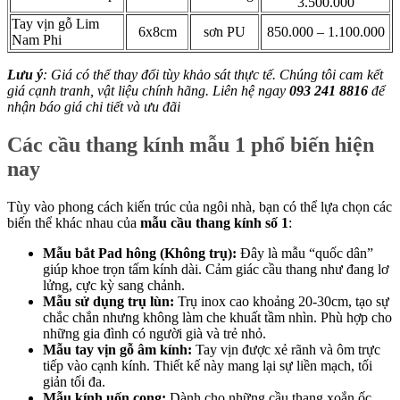
3.500.000
Tay vịn gỗ Lim
6x8cm
sơn PU
850.000 – 1.100.000
Nam Phi
Lưu ý
: Giá có thể thay đổi tùy khảo sát thực tế. Chúng tôi cam kết
giá cạnh tranh, vật liệu chính hãng. Liên hệ ngay
093 241 8816
để
nhận báo giá chi tiết và ưu đãi
Các cầu thang kính mẫu 1 phổ biến hiện
nay
Tùy vào phong cách kiến trúc của ngôi nhà, bạn có thể lựa chọn các
biến thể khác nhau của
mẫu cầu thang kính số 1
:
Mẫu bắt Pad hông (Không trụ):
Đây là mẫu “quốc dân”
giúp khoe trọn tấm kính dài. Cảm giác cầu thang như đang lơ
lửng, cực kỳ sang chảnh.
Mẫu sử dụng trụ lùn:
Trụ inox cao khoảng 20-30cm, tạo sự
chắc chắn nhưng không làm che khuất tầm nhìn. Phù hợp cho
những gia đình có người già và trẻ nhỏ.
Mẫu tay vịn gỗ âm kính:
Tay vịn được xẻ rãnh và ôm trực
tiếp vào cạnh kính. Thiết kế này mang lại sự liền mạch, tối
giản tối đa.
Mẫu kính uốn cong:
Dành cho những cầu thang xoắn ốc