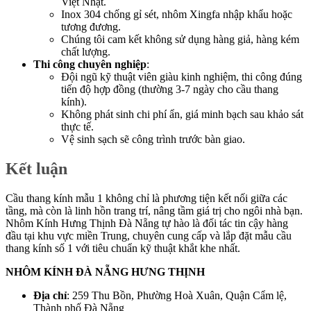
Việt Nhật.
Inox 304 chống gỉ sét, nhôm Xingfa nhập khẩu hoặc
tương đương.
Chúng tôi cam kết không sử dụng hàng giả, hàng kém
chất lượng.
Thi công chuyên nghiệp
:
Đội ngũ kỹ thuật viên giàu kinh nghiệm, thi công đúng
tiến độ hợp đồng (thường 3-7 ngày cho cầu thang
kính).
Không phát sinh chi phí ẩn, giá minh bạch sau khảo sát
thực tế.
Vệ sinh sạch sẽ công trình trước bàn giao.
Kết luận
Cầu thang kính mẫu 1 không chỉ là phương tiện kết nối giữa các
tầng, mà còn là linh hồn trang trí, nâng tầm giá trị cho ngôi nhà bạn.
Nhôm Kính Hưng Thịnh Đà Nẵng tự hào là đối tác tin cậy hàng
đầu tại khu vực miền Trung, chuyên cung cấp và lắp đặt mẫu cầu
thang kính số 1 với tiêu chuẩn kỹ thuật khắt khe nhất.
NHÔM KÍNH ĐÀ NẴNG HƯNG THỊNH
Địa chỉ
: 259 Thu Bồn, Phường Hoà Xuân, Quận Cẩm lệ,
Thành phố Đà Nẵng