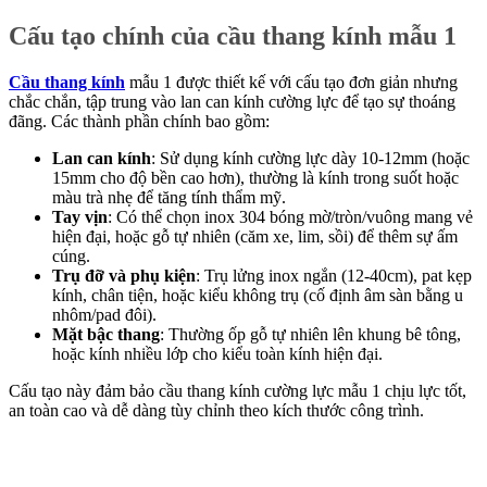
Cấu tạo chính của cầu thang kính mẫu 1
Cầu thang kính
mẫu 1 được thiết kế với cấu tạo đơn giản nhưng
chắc chắn, tập trung vào lan can kính cường lực để tạo sự thoáng
đãng. Các thành phần chính bao gồm:
Lan can kính
: Sử dụng kính cường lực dày 10-12mm (hoặc
15mm cho độ bền cao hơn), thường là kính trong suốt hoặc
màu trà nhẹ để tăng tính thẩm mỹ.
Tay vịn
: Có thể chọn inox 304 bóng mờ/tròn/vuông mang vẻ
hiện đại, hoặc gỗ tự nhiên (căm xe, lim, sồi) để thêm sự ấm
cúng.
Trụ đỡ và phụ kiện
: Trụ lửng inox ngắn (12-40cm), pat kẹp
kính, chân tiện, hoặc kiểu không trụ (cố định âm sàn bằng u
nhôm/pad đôi).
Mặt bậc thang
: Thường ốp gỗ tự nhiên lên khung bê tông,
hoặc kính nhiều lớp cho kiểu toàn kính hiện đại.
Cấu tạo này đảm bảo cầu thang kính cường lực mẫu 1 chịu lực tốt,
an toàn cao và dễ dàng tùy chỉnh theo kích thước công trình.