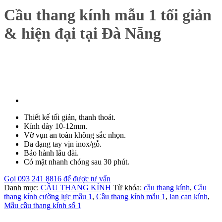
Cầu thang kính mẫu 1 tối giản
& hiện đại tại Đà Nẵng
Thiết kế tối giản, thanh thoát.
Kính dày 10-12mm.
Vỡ vụn an toàn không sắc nhọn.
Đa dạng tay vịn inox/gỗ.
Bảo hành lâu dài.
Có mặt nhanh chóng sau 30 phút.
Gọi 093 241 8816 để được tư vấn
Danh mục:
CẦU THANG KÍNH
Từ khóa:
cầu thang kính
,
Cầu
thang kính cường lực mẫu 1
,
Cầu thang kính mẫu 1
,
lan can kính
,
Mẫu cầu thang kính số 1