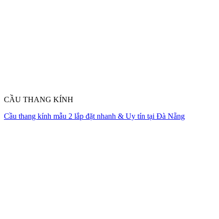
CẦU THANG KÍNH
Cầu thang kính mẫu 2 lắp đặt nhanh & Uy tín tại Đà Nẵng