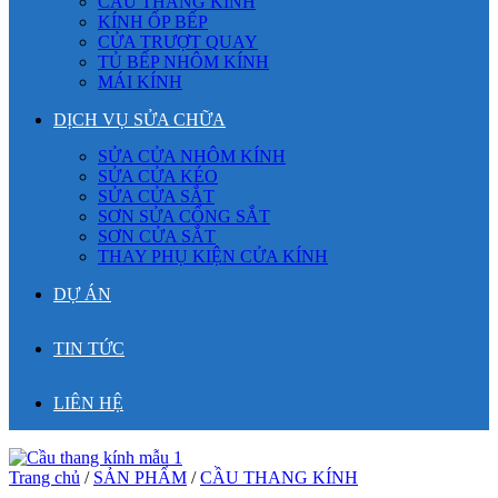
CẦU THANG KÍNH
KÍNH ỐP BẾP
CỬA TRƯỢT QUAY
TỦ BẾP NHÔM KÍNH
MÁI KÍNH
DỊCH VỤ SỬA CHỮA
SỬA CỬA NHÔM KÍNH
SỬA CỬA KÉO
SỬA CỬA SẮT
SƠN SỬA CỔNG SẮT
SƠN CỬA SẮT
THAY PHỤ KIỆN CỬA KÍNH
DỰ ÁN
TIN TỨC
LIÊN HỆ
Trang chủ
/
SẢN PHẨM
/
CẦU THANG KÍNH