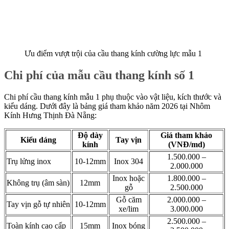
Ưu điểm vượt trội của cầu thang kính cường lực mẫu 1
Chi phí của mẫu cầu thang kính số 1
Chi phí cầu thang kính mẫu 1 phụ thuộc vào vật liệu, kích thước và
kiểu dáng. Dưới đây là bảng giá tham khảo năm 2026 tại Nhôm
Kính Hưng Thịnh Đà Nẵng:
Độ dày
Giá tham khảo
Kiểu dáng
Tay vịn
kính
(VNĐ/md)
1.500.000 –
Trụ lửng inox
10-12mm
Inox 304
2.000.000
Inox hoặc
1.800.000 –
Không trụ (âm sàn)
12mm
gỗ
2.500.000
Gỗ căm
2.000.000 –
Tay vịn gỗ tự nhiên
10-12mm
xe/lim
3.000.000
2.500.000 –
Toàn kính cao cấp
15mm
Inox bóng