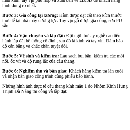
mẫu kính, tay vịn phù hợp và xuất bản vẽ 2D/3D để khách hàng
hình dung rõ nhất.
Bước 3: Gia công tại xưởng:
Kính được đặt cắt theo kích thước
thực tế tại nhà máy cường lực. Tay vịn gỗ được gia công, sơn PU
sẵn.
Bước 4: Vận chuyển và lắp đặt:
Đội ngũ thợ tay nghề cao tiến
hành lắp đặt hệ thống cố định, sau đó là kính và tay vịn. Đảm bảo
độ cân bằng và chắc chắn tuyệt đối.
Bước 5: Vệ sinh và kiểm tra:
Lau sạch bụi bẩn, kiểm tra các mối
nối, ốc vít và độ rung lắc của cầu thang.
Bước 6: Nghiệm thu và bàn giao:
Khách hàng kiểm tra lần cuối
và nhận bàn giao công trình cùng phiếu bảo hành.
Những hình ảnh thực tế cầu thang kính mẫu 1 do Nhôm Kính Hưng
Thịnh Đà Nẵng thi công và lắp đặt: