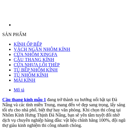
SẢN PHẨM
KÍNH ỐP BẾP
VÁCH NGĂN NHÔM KÍNH
CỬA NHÔM XINGFA
CẦU THANG KÍNH
CỬA NHỰA LÕI THÉP
TỦ BẾP NHÔM KÍNH
TỦ NHÔM KÍNH
MÁI KÍNH
Mô tả
Cầu thang kính mẫu 1
đang trở thành xu hướng nổi bật tại Đà
Nẵng và các tỉnh miền Trung, mang đến vẻ đẹp sang trọng, lấy sáng
tối ưu cho nhà phố, biệt thự hay văn phòng. Khi chọn thi công tại
Nhôm Kính Hưng Thịnh Đà Nẵng, bạn sẽ yên tâm tuyệt đối nhờ
dịch vụ chuyên nghiệp hàng đầu: vật liệu chính hãng 100%, đội ngũ
thợ giàu kinh nghiệm thi công nhanh chóng.