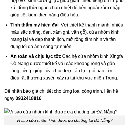
hợp với kính cường lực giúp giảm thiểu tiếng ồn từ phố
xá, đồng thời ngăn chặn nhiệt độ bên ngoài xâm nhập,
giúp tiết kiệm điện năng điều hòa.
Tính thẩm mỹ hiện đại
: Với thiết kế thanh mảnh, nhiều
màu sắc (trắng, đen, xám ghi, vân gỗ), cửa nhôm kính
mang lại vẻ đẹp thanh lịch, mở rộng tầm nhìn và tận
dụng tối đa ánh sáng tự nhiên.
An toàn và chịu lực tốt
: Các hệ cửa nhôm kính Xingfa
Đà Nẵng được thiết kế với các khoang rỗng và gân
tăng cứng, giúp cửa chịu được áp lực gió bão lớn –
điều rất thường xuyên xảy ra tại khu vực miền Trung.
Để nhận báo giá chi tiết cho từng loại công trình, liên hệ
ngay
0932418816
.
Vì sao cửa nhôm kính được ưa chuộng tại Đà Nẵng?