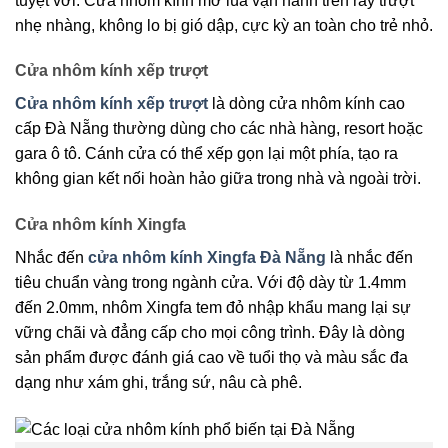
tuyệt vời. Cửa nhôm kính mở lùa vận hành trên ray trượt
nhẹ nhàng, không lo bị gió dập, cực kỳ an toàn cho trẻ nhỏ.
Cửa nhôm kính xếp trượt
Cửa nhôm kính xếp trượt
là dòng cửa nhôm kính cao
cấp Đà Nẵng thường dùng cho các nhà hàng, resort hoặc
gara ô tô. Cánh cửa có thể xếp gọn lại một phía, tạo ra
không gian kết nối hoàn hảo giữa trong nhà và ngoài trời.
Cửa nhôm kính Xingfa
Nhắc đến
cửa nhôm kính Xingfa Đà Nẵng
là nhắc đến
tiêu chuẩn vàng trong ngành cửa. Với độ dày từ 1.4mm
đến 2.0mm, nhôm Xingfa tem đỏ nhập khẩu mang lại sự
vững chãi và đẳng cấp cho mọi công trình. Đây là dòng
sản phẩm được đánh giá cao về tuổi thọ và màu sắc đa
dạng như xám ghi, trắng sứ, nâu cà phê.