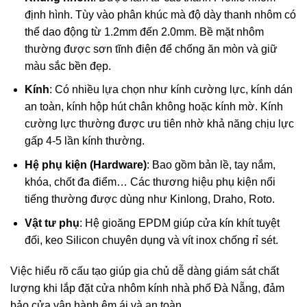
định hình. Tùy vào phân khúc mà độ dày thanh nhôm có
thể dao động từ 1.2mm đến 2.0mm. Bề mặt nhôm
thường được sơn tĩnh điện để chống ăn mòn và giữ
màu sắc bền đẹp.
Kính
: Có nhiều lựa chọn như kính cường lực, kính dán
an toàn, kính hộp hút chân không hoặc kính mờ. Kính
cường lực thường được ưu tiên nhờ khả năng chịu lực
gấp 4-5 lần kính thường.
Hệ phụ kiện (Hardware)
: Bao gồm bản lề, tay nắm,
khóa, chốt đa điểm… Các thương hiệu phụ kiện nổi
tiếng thường được dùng như Kinlong, Draho, Roto.
Vật tư phụ
: Hệ gioăng EPDM giúp cửa kín khít tuyệt
đối, keo Silicon chuyên dụng và vít inox chống rỉ sét.
Việc hiểu rõ cấu tạo giúp gia chủ dễ dàng giám sát chất
lượng khi lắp đặt cửa nhôm kính nhà phố Đà Nẵng, đảm
bảo cửa vận hành êm ái và an toàn.