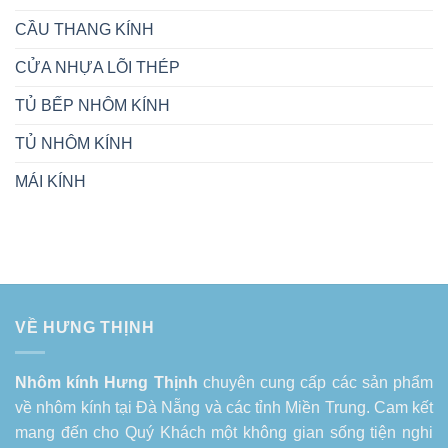
CẦU THANG KÍNH
CỬA NHỰA LÕI THÉP
TỦ BẾP NHÔM KÍNH
TỦ NHÔM KÍNH
MÁI KÍNH
VỀ HƯNG THỊNH
Nhôm kính Hưng Thịnh
chuyên cung cấp các sản phẩm
về
nhôm kính tại Đà Nẵng
và các tỉnh Miền Trung. Cam kết
mang đến cho Quý Khách một không gian sống tiện nghi