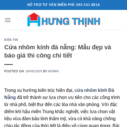
Skip
HỖ TRỢ TƯ VẤN MIỄN PHÍ: 093 241 8816
to
content
BẢN TIN
Cửa nhôm kính đà nẵng: Mẫu đẹp và
báo giá thi công chi tiết
POSTED ON
19/06/2026
BY
ADMIN
Trong xu hướng kiến trúc hiện đại,
cửa nhôm kính Đà
Nẵng
đã trở thành sự lựa chọn ưu tiên cho các công trình
từ nhà phố, biệt thự đến các tòa nhà văn phòng. Với đặc
điểm khí hậu miền Trung khắc nghiệt, việc lựa chọn vật
liệu vừa đảm bảo tính thẩm mỹ, vừa có khả năng chống
chịu tác động của thời tiết là điều vô cùng quan trọng. Bài