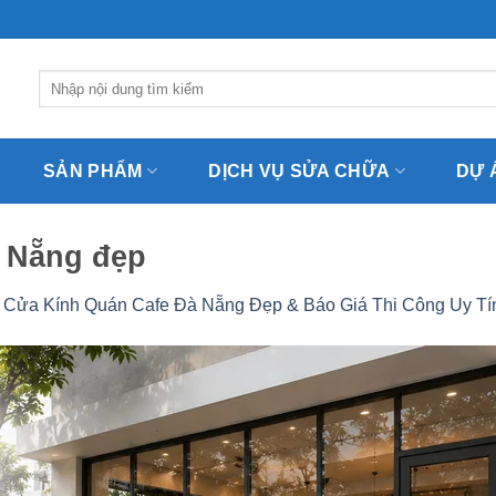
Tìm
kiếm:
SẢN PHẨM
DỊCH VỤ SỬA CHỮA
DỰ 
à Nẵng đẹp
 Cửa Kính Quán Cafe Đà Nẵng Đẹp & Báo Giá Thi Công Uy Tí