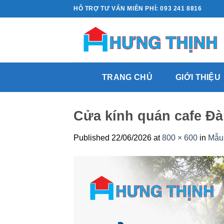
Skip
HỖ TRỢ TƯ VẤN MIỄN PHÍ: 093 241 8816
to
content
TRANG CHỦ
GIỚI THIỆU
Cửa kính quán cafe Đ
Published
22/06/2026
at
800 × 600
in
Mẫu