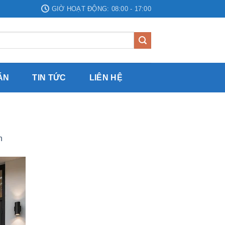
GIỜ HOẠT ĐỘNG: 08:00 - 17:00
ÁN
TIN TỨC
LIÊN HỆ
n