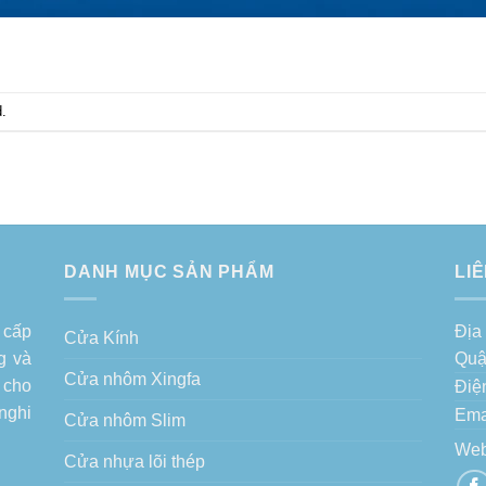
.
DANH MỤC SẢN PHẨM
LI
 cấp
Địa
Cửa Kính
g
và
Quậ
Cửa nhôm Xingfa
 cho
Điệ
nghi
Ema
Cửa nhôm Slim
Web
Cửa nhựa lõi thép