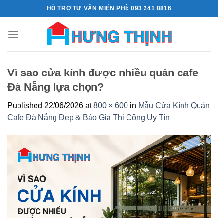
Skip
HỖ TRỢ TƯ VẤN MIỄN PHÍ: 093 241 8816
to
content
Vì sao cửa kính được nhiều quán cafe
Đà Nẵng lựa chọn?
Published
22/06/2026
at
800 × 600
in
Mẫu Cửa Kính Quán
Cafe Đà Nẵng Đẹp & Báo Giá Thi Công Uy Tín