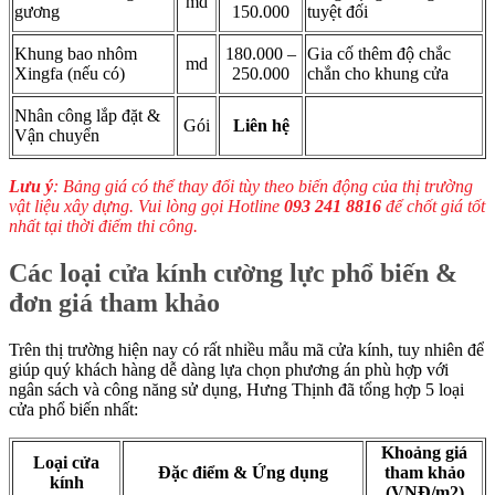
md
gương
150.000
tuyệt đối
Khung bao nhôm
180.000 –
Gia cố thêm độ chắc
md
Xingfa (nếu có)
250.000
chắn cho khung cửa
Nhân công lắp đặt &
Gói
Liên hệ
Vận chuyển
Lưu ý
: Bảng giá có thể thay đổi tùy theo biến động của thị trường
vật liệu xây dựng. Vui lòng gọi Hotline
093 241 8816
để chốt giá tốt
nhất tại thời điểm thi công.
Các loại cửa kính cường lực phổ biến &
đơn giá tham khảo
Trên thị trường hiện nay có rất nhiều mẫu mã cửa kính, tuy nhiên để
giúp quý khách hàng dễ dàng lựa chọn phương án phù hợp với
ngân sách và công năng sử dụng, Hưng Thịnh đã tổng hợp 5 loại
cửa phổ biến nhất:
Khoảng giá
Loại cửa
Đặc điểm & Ứng dụng
tham khảo
kính
(VNĐ/m2)