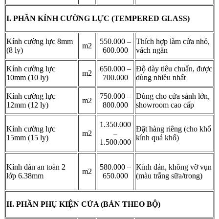
I. PHẦN KÍNH CƯỜNG LỰC (TEMPERED GLASS)
Kính cường lực 8mm
550.000 –
Thích hợp làm cửa nhỏ,
m2
(8 ly)
600.000
vách ngăn
Kính cường lực
650.000 –
Độ dày tiêu chuẩn, được
m2
10mm (10 ly)
700.000
dùng nhiều nhất
Kính cường lực
750.000 –
Dùng cho cửa sảnh lớn,
m2
12mm (12 ly)
800.000
showroom cao cấp
1.350.000
Kính cường lực
Đặt hàng riêng (cho khổ
m2
–
15mm (15 ly)
kính quá khổ)
1.500.000
Kính dán an toàn 2
580.000 –
Kính dán, không vỡ vụn
m2
lớp 6.38mm
650.000
(màu trắng sữa/trong)
II. PHẦN PHỤ KIỆN CỬA (BÁN THEO BỘ)