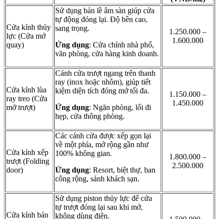
Sử dụng bản lề âm sàn giúp cửa
tự động đóng lại. Độ bền cao,
Cửa kính thủy
sang trọng.
1.250.000 –
lực (Cửa mở
1.600.000
quay)
Ứng dụng
: Cửa chính nhà phố,
văn phòng, cửa hàng kinh doanh.
Cánh cửa trượt ngang trên thanh
ray (inox hoặc nhôm), giúp tiết
Cửa kính lùa
kiệm diện tích đóng mở tối đa.
1.150.000 –
ray treo (Cửa
1.450.000
mở trượt)
Ứng dụng
: Ngăn phòng, lối đi
hẹp, cửa thông phòng.
Các cánh cửa được xếp gọn lại
về một phía, mở rộng gần như
Cửa kính xếp
100% không gian.
1.800.000 –
trượt (Folding
2.500.000
door)
Ứng dụng
: Resort, biệt thự, ban
công rộng, sảnh khách sạn.
Sử dụng piston thủy lực để cửa
tự trượt đóng lại sau khi mở,
Cửa kính bán
không dùng điện.