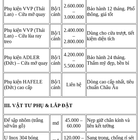
2.600.000
Phụ kiện VVP (Thái
Bộ/1
Bảo hành 12 tháng. Phổ
–
Lan) – Cửa mở quay
cánh
thông, giá tốt
3.000.000
Phụ kiện VVP (Thái
2.400.000
Bộ/1
Dùng cho cửa trượt, tiết
Lan) – Cửa lùa ray
–
cánh
kiệm diện tích
treo
2.800.000
4.200.000
Phụ kiện ADLER
Bộ/1
Bảo hành 24 tháng.
–
(Đức) – Cửa mở quay
cánh
Thẩm mỹ đẹp, bền bỉ
5.500.000
Phụ kiện HAFELE
Bộ/1
Dòng cao cấp nhất, tiêu
Liên hệ
(Đức) cao cấp
cánh
chuẩn Châu Âu
III. VẬT TƯ PHỤ & LẮP ĐẶT
Đế sập nhôm (trắng
45.000 –
Nẹp giữ chân kính và
md
sứ/vân gỗ)
60.000
liên kết tường
U Inox 304 bóng
120.000 –
Sang trọng, chống rỉ sét