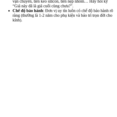
vận chuyển, tiền keo silicon, tiền nẹp nhôm… Hãy hỏi kỹ
“Giá này đã là giá cuối cùng chưa?”.
Chế độ bảo hành
: Đơn vị uy tín luôn có chế độ bảo hành rõ
ràng (thường là 1-2 năm cho phụ kiện và bảo trì trọn đời cho
kính).