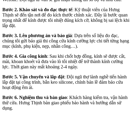
Bước 2. Khảo sát và đo đạc thực tế
: Kỹ thuật viên của Hưng
Thịnh sẽ đến tận nơi để đo kích thước chính xác. Đây là bước quan
trọng nhất để kính được tôi nhiệt đúng kích cỡ, không bị sai lệch khi
lắp đặt.
Bước 3. Lên phương án và báo giá
: Dựa trên số liệu đo đạc,
chúng tôi gửi báo giá thi công cửa kính cường lực chi tiết từng hạng
mục (kính, phụ kiện, nẹp, nhân công…).
Bước 4. Gia công kính
: Sau khi chốt hợp đồng, kính sẽ được cắt,
mài, khoan khoét và đưa vào lò tôi nhiệt để trở thành kính cường
lực. Thời gian này mất khoảng 2-4 ngày.
Bước 5. Vận chuyển và lắp đặt
: Đội ngũ thợ lành nghề tiến hành
lắp đặt tại công trình, bắn keo silicone, chỉnh bản lề đảm bảo cửa
hoạt động êm ái.
Bước 6. Nghiệm thu và bàn giao
: Khách hàng kiểm tra, vận hành
thử cửa. Hưng Thịnh bàn giao phiếu bảo hành và hướng dẫn sử
dụng.