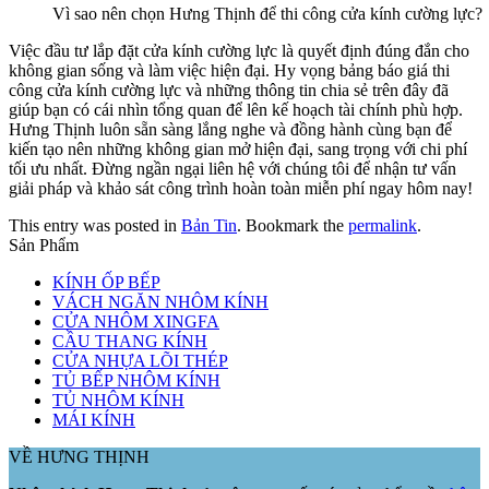
Vì sao nên chọn Hưng Thịnh để thi công cửa kính cường lực?
Việc đầu tư lắp đặt cửa kính cường lực là quyết định đúng đắn cho
không gian sống và làm việc hiện đại. Hy vọng bảng báo giá thi
công cửa kính cường lực và những thông tin chia sẻ trên đây đã
giúp bạn có cái nhìn tổng quan để lên kế hoạch tài chính phù hợp.
Hưng Thịnh luôn sẵn sàng lắng nghe và đồng hành cùng bạn để
kiến tạo nên những không gian mở hiện đại, sang trọng với chi phí
tối ưu nhất. Đừng ngần ngại liên hệ với chúng tôi để nhận tư vấn
giải pháp và khảo sát công trình hoàn toàn miễn phí ngay hôm nay!
This entry was posted in
Bản Tin
. Bookmark the
permalink
.
Sản Phẩm
KÍNH ỐP BẾP
VÁCH NGĂN NHÔM KÍNH
CỬA NHÔM XINGFA
CẦU THANG KÍNH
CỬA NHỰA LÕI THÉP
TỦ BẾP NHÔM KÍNH
TỦ NHÔM KÍNH
MÁI KÍNH
VỀ HƯNG THỊNH