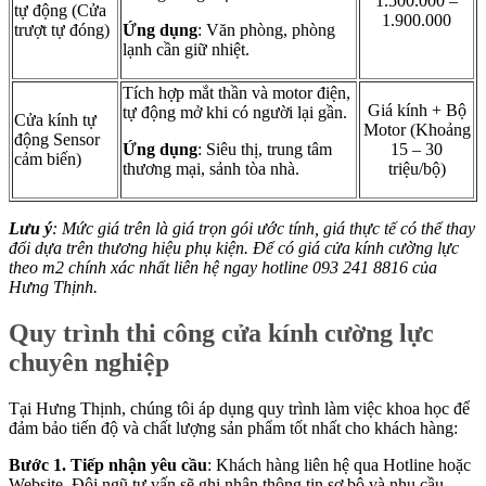
1.500.000 –
tự động (Cửa
1.900.000
trượt tự đóng)
Ứng dụng
: Văn phòng, phòng
lạnh cần giữ nhiệt.
Tích hợp mắt thần và motor điện,
Giá kính + Bộ
tự động mở khi có người lại gần.
Cửa kính tự
Motor (Khoảng
động Sensor
Ứng dụng
: Siêu thị, trung tâm
15 – 30
cảm biến)
thương mại, sảnh tòa nhà.
triệu/bộ)
Lưu ý
: Mức giá trên là giá trọn gói ước tính, giá thực tế có thể thay
đổi dựa trên thương hiệu phụ kiện. Để có giá cửa kính cường lực
theo m2 chính xác nhất liên hệ ngay hotline 093 241 8816 của
Hưng Thịnh.
Quy trình thi công cửa kính cường lực
chuyên nghiệp
Tại Hưng Thịnh, chúng tôi áp dụng quy trình làm việc khoa học để
đảm bảo tiến độ và chất lượng sản phẩm tốt nhất cho khách hàng:
Bước 1. Tiếp nhận yêu cầu
: Khách hàng liên hệ qua Hotline hoặc
Website. Đội ngũ tư vấn sẽ ghi nhận thông tin sơ bộ và nhu cầu.