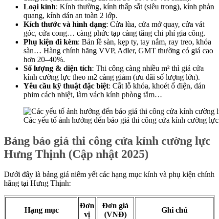
Loại kính
: Kính thường, kính thấp sắt (siêu trong), kính phản
quang, kính dán an toàn 2 lớp.
Kích thước và hình dạng
: Cửa lùa, cửa mở quay, cửa vát
góc, cửa cong… càng phức tạp càng tăng chi phí gia công.
Phụ kiện đi kèm
: Bản lề sàn, kẹp ty, tay nắm, ray treo, khóa
sàn… Hàng chính hãng VVP, Adler, GMT thường có giá cao
hơn 20–40%.
Số lượng & diện tích
: Thi công càng nhiều m² thì
giá cửa
kính cường lực theo m2
càng giảm (ưu đãi số lượng lớn).
Yêu cầu kỹ thuật đặc biệt
: Cắt lỗ khóa, khoét ổ điện, dán
phim cách nhiệt, làm vách kính phòng tắm…
Các yếu tố ảnh hưởng đến báo giá thi công cửa kính cường lực
Bảng báo giá thi công cửa kính cường lực
Hưng Thịnh (Cập nhật 2025)
Dưới đây là bảng giá niêm yết các hạng mục kính và phụ kiện chính
hãng tại Hưng Thịnh:
Đơn
Đơn giá
Hạng mục
Ghi chú
vị
(VNĐ)