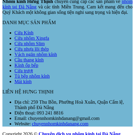
Nhôm kính Hưng Thịnh
chuyên cung cấp các sản phẩm về
nhôm
kính tại Đà Nẵng
và các tỉnh Miền Trung. Cam kết mang đến cho
Quý Khách một không gian sống tiện nghi sang trọng và hiện đại.
DANH MỤC SẢN PHẨM
Cửa Kính
Cửa nhôm Xingfa
Cửa nhôm Slim
Cửa nhựa lõi thép
Vách ngăn nhôm kính
Cầu thang kính
Kính ốp bếp
Cửa trượt
Tủ bếp nhôm kính
Mái kính
LIÊN HỆ HƯNG THỊNH
Địa chỉ: 259 Thu Bồn, Phường Hoà Xuân, Quận Cẩm lệ,
Thành phố Đà Nẵng
Điện thoại: 093 241 8816
Email: chuyennhomkinhdanang@gmail.com
Website:
chuyennhomkinhdanang.com
Copyright 2026 ©
Chuyên dịch vụ nhôm kính tại Đà Nẵng