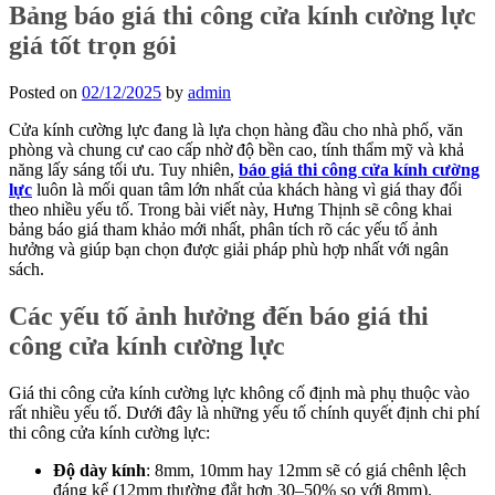
Bảng báo giá thi công cửa kính cường lực
giá tốt trọn gói
Posted on
02/12/2025
by
admin
Cửa kính cường lực đang là lựa chọn hàng đầu cho nhà phố, văn
phòng và chung cư cao cấp nhờ độ bền cao, tính thẩm mỹ và khả
năng lấy sáng tối ưu. Tuy nhiên,
báo giá thi công cửa kính cường
lực
luôn là mối quan tâm lớn nhất của khách hàng vì giá thay đổi
theo nhiều yếu tố. Trong bài viết này, Hưng Thịnh sẽ công khai
bảng báo giá tham khảo mới nhất, phân tích rõ các yếu tố ảnh
hưởng và giúp bạn chọn được giải pháp phù hợp nhất với ngân
sách.
Các yếu tố ảnh hưởng đến báo giá thi
công cửa kính cường lực
Giá thi công cửa kính cường lực không cố định mà phụ thuộc vào
rất nhiều yếu tố. Dưới đây là những yếu tố chính quyết định chi phí
thi công cửa kính cường lực:
Độ dày kính
: 8mm, 10mm hay 12mm sẽ có giá chênh lệch
đáng kể (12mm thường đắt hơn 30–50% so với 8mm).