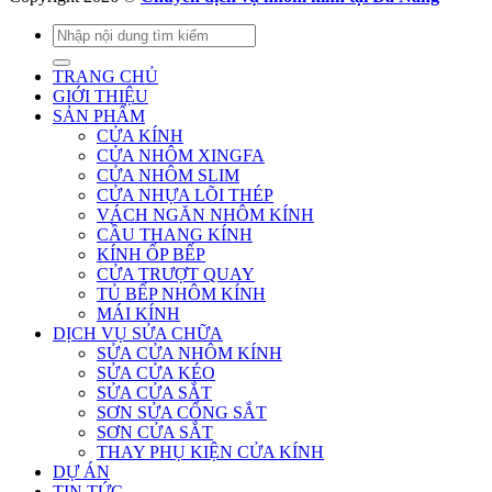
Tìm
kiếm:
TRANG CHỦ
GIỚI THIỆU
SẢN PHẨM
CỬA KÍNH
CỬA NHÔM XINGFA
CỬA NHÔM SLIM
CỬA NHỰA LÕI THÉP
VÁCH NGĂN NHÔM KÍNH
CẦU THANG KÍNH
KÍNH ỐP BẾP
CỬA TRƯỢT QUAY
TỦ BẾP NHÔM KÍNH
MÁI KÍNH
DỊCH VỤ SỬA CHỮA
SỬA CỬA NHÔM KÍNH
SỬA CỬA KÉO
SỬA CỬA SẮT
SƠN SỬA CỔNG SẮT
SƠN CỬA SẮT
THAY PHỤ KIỆN CỬA KÍNH
DỰ ÁN
TIN TỨC