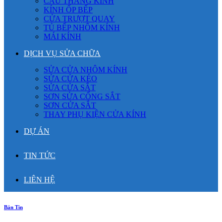
CẦU THANG KÍNH
KÍNH ỐP BẾP
CỬA TRƯỢT QUAY
TỦ BẾP NHÔM KÍNH
MÁI KÍNH
DỊCH VỤ SỬA CHỮA
SỬA CỬA NHÔM KÍNH
SỬA CỬA KÉO
SỬA CỬA SẮT
SƠN SỬA CỔNG SẮT
SƠN CỬA SẮT
THAY PHỤ KIỆN CỬA KÍNH
DỰ ÁN
TIN TỨC
LIÊN HỆ
Bản Tin