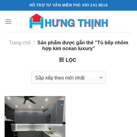
Skip
HỖ TRỢ TƯ VẤN MIỄN PHÍ: 093 241 8816
to
content
Trang chủ
/
Sản phẩm được gắn thẻ “Tủ bếp nhôm
hợp kim ocean luxury”
LỌC