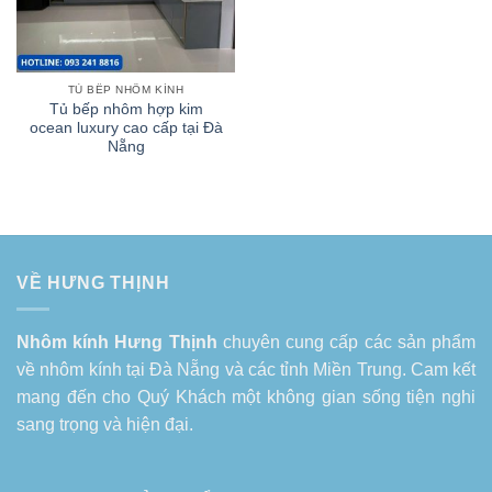
TỦ BẾP NHÔM KÍNH
Tủ bếp nhôm hợp kim
ocean luxury cao cấp tại Đà
Nẵng
VỀ HƯNG THỊNH
Nhôm kính Hưng Thịnh
chuyên cung cấp các sản phẩm
về
nhôm kính tại Đà Nẵng
và các tỉnh Miền Trung. Cam kết
mang đến cho Quý Khách một không gian sống tiện nghi
sang trọng và hiện đại.