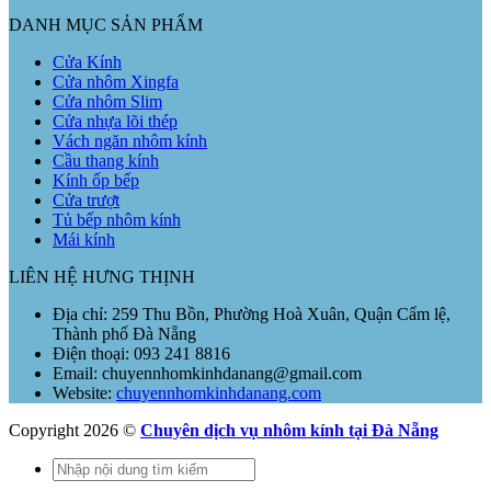
DANH MỤC SẢN PHẨM
Cửa Kính
Cửa nhôm Xingfa
Cửa nhôm Slim
Cửa nhựa lõi thép
Vách ngăn nhôm kính
Cầu thang kính
Kính ốp bếp
Cửa trượt
Tủ bếp nhôm kính
Mái kính
LIÊN HỆ HƯNG THỊNH
Địa chỉ: 259 Thu Bồn, Phường Hoà Xuân, Quận Cẩm lệ,
Thành phố Đà Nẵng
Điện thoại: 093 241 8816
Email: chuyennhomkinhdanang@gmail.com
Website:
chuyennhomkinhdanang.com
Copyright 2026 ©
Chuyên dịch vụ nhôm kính tại Đà Nẵng
Tìm
kiếm: