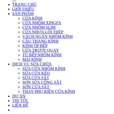
TRANG CHỦ
GIỚI THIỆU
SẢN PHẨM
CỬA KÍNH
CỬA NHÔM XINGFA
CỬA NHÔM SLIM
CỬA NHỰA LÕI THÉP
VÁCH NGĂN NHÔM KÍNH
CẦU THANG KÍNH
KÍNH ỐP BẾP
CỬA TRƯỢT QUAY
TỦ BẾP NHÔM KÍNH
MÁI KÍNH
DỊCH VỤ SỬA CHỮA
SỬA CỬA NHÔM KÍNH
SỬA CỬA KÉO
SỬA CỬA SẮT
SƠN SỬA CỔNG SẮT
SƠN CỬA SẮT
THAY PHỤ KIỆN CỬA KÍNH
DỰ ÁN
TIN TỨC
LIÊN HỆ