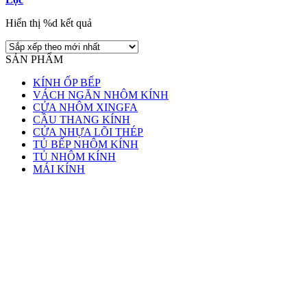
Hiển thị %d kết quả
SẢN PHẨM
KÍNH ỐP BẾP
VÁCH NGĂN NHÔM KÍNH
CỬA NHÔM XINGFA
CẦU THANG KÍNH
CỬA NHỰA LÕI THÉP
TỦ BẾP NHÔM KÍNH
TỦ NHÔM KÍNH
MÁI KÍNH