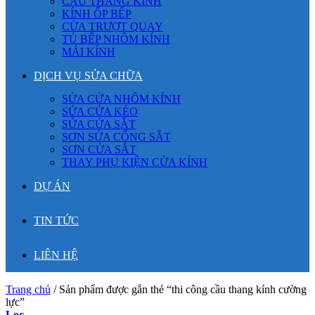
CẦU THANG KÍNH
KÍNH ỐP BẾP
CỬA TRƯỢT QUAY
TỦ BẾP NHÔM KÍNH
MÁI KÍNH
DỊCH VỤ SỬA CHỮA
SỬA CỬA NHÔM KÍNH
SỬA CỬA KÉO
SỬA CỬA SẮT
SƠN SỬA CỔNG SẮT
SƠN CỬA SẮT
THAY PHỤ KIỆN CỬA KÍNH
DỰ ÁN
TIN TỨC
LIÊN HỆ
Trang chủ
/
Sản phẩm được gắn thẻ “thi công cầu thang kính cường
lực”
Lọc