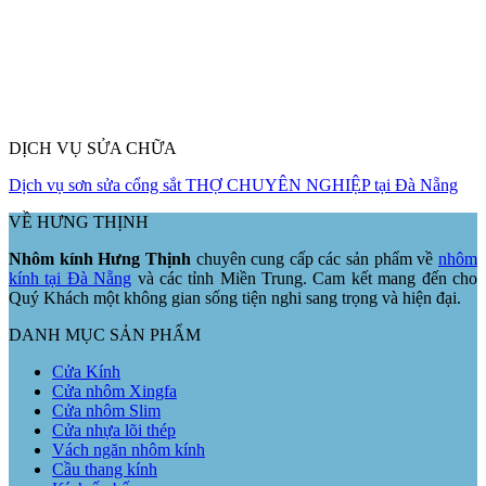
DỊCH VỤ SỬA CHỮA
Dịch vụ sơn sửa cổng sắt THỢ CHUYÊN NGHIỆP tại Đà Nẵng
VỀ HƯNG THỊNH
Nhôm kính Hưng Thịnh
chuyên cung cấp các sản phẩm về
nhôm
kính tại Đà Nẵng
và các tỉnh Miền Trung. Cam kết mang đến cho
Quý Khách một không gian sống tiện nghi sang trọng và hiện đại.
DANH MỤC SẢN PHẨM
Cửa Kính
Cửa nhôm Xingfa
Cửa nhôm Slim
Cửa nhựa lõi thép
Vách ngăn nhôm kính
Cầu thang kính