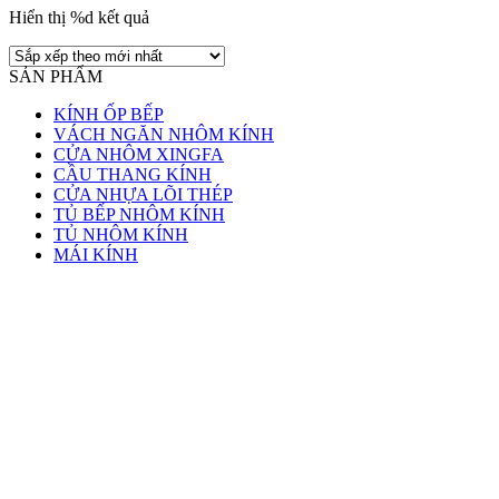
Hiển thị %d kết quả
SẢN PHẨM
KÍNH ỐP BẾP
VÁCH NGĂN NHÔM KÍNH
CỬA NHÔM XINGFA
CẦU THANG KÍNH
CỬA NHỰA LÕI THÉP
TỦ BẾP NHÔM KÍNH
TỦ NHÔM KÍNH
MÁI KÍNH