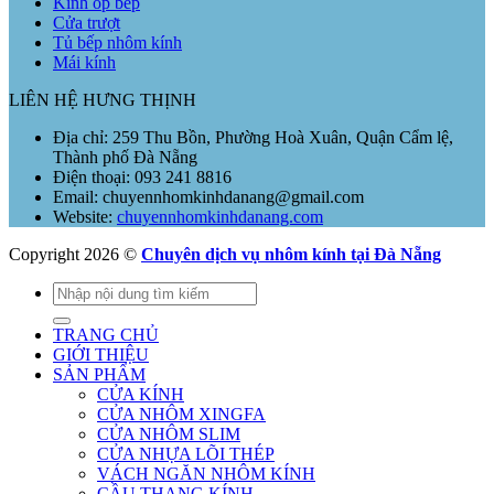
Kính ốp bếp
Cửa trượt
Tủ bếp nhôm kính
Mái kính
LIÊN HỆ HƯNG THỊNH
Địa chỉ: 259 Thu Bồn, Phường Hoà Xuân, Quận Cẩm lệ,
Thành phố Đà Nẵng
Điện thoại: 093 241 8816
Email: chuyennhomkinhdanang@gmail.com
Website:
chuyennhomkinhdanang.com
Copyright 2026 ©
Chuyên dịch vụ nhôm kính tại Đà Nẵng
Tìm
kiếm:
TRANG CHỦ
GIỚI THIỆU
SẢN PHẨM
CỬA KÍNH
CỬA NHÔM XINGFA
CỬA NHÔM SLIM
CỬA NHỰA LÕI THÉP
VÁCH NGĂN NHÔM KÍNH
CẦU THANG KÍNH