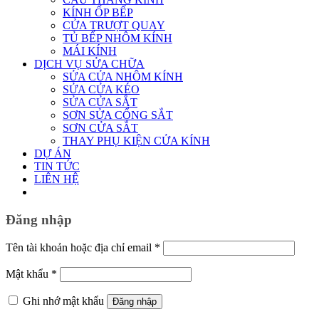
KÍNH ỐP BẾP
CỬA TRƯỢT QUAY
TỦ BẾP NHÔM KÍNH
MÁI KÍNH
DỊCH VỤ SỬA CHỮA
SỬA CỬA NHÔM KÍNH
SỬA CỬA KÉO
SỬA CỬA SẮT
SƠN SỬA CỔNG SẮT
SƠN CỬA SẮT
THAY PHỤ KIỆN CỬA KÍNH
DỰ ÁN
TIN TỨC
LIÊN HỆ
Đăng nhập
Bắt
Tên tài khoản hoặc địa chỉ email
*
buộc
Bắt
Mật khẩu
*
buộc
Ghi nhớ mật khẩu
Đăng nhập