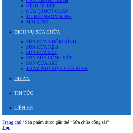
CẦU THANG KÍNH
KÍNH ỐP BẾP
CỬA TRƯỢT QUAY
TỦ BẾP NHÔM KÍNH
MÁI KÍNH
DỊCH VỤ SỬA CHỮA
SỬA CỬA NHÔM KÍNH
SỬA CỬA KÉO
SỬA CỬA SẮT
SƠN SỬA CỔNG SẮT
SƠN CỬA SẮT
THAY PHỤ KIỆN CỬA KÍNH
DỰ ÁN
TIN TỨC
LIÊN HỆ
Trang chủ
/
Sản phẩm được gắn thẻ “Sửa chữa cổng sắt”
Lọc