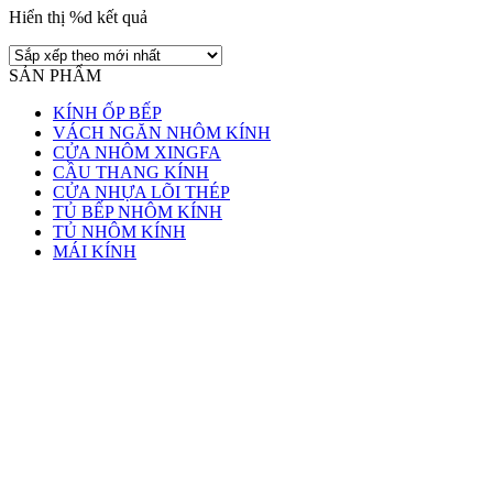
Hiển thị %d kết quả
SẢN PHẨM
KÍNH ỐP BẾP
VÁCH NGĂN NHÔM KÍNH
CỬA NHÔM XINGFA
CẦU THANG KÍNH
CỬA NHỰA LÕI THÉP
TỦ BẾP NHÔM KÍNH
TỦ NHÔM KÍNH
MÁI KÍNH