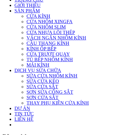
GIỚI THIỆU
SẢN PHẨM
CỬA KÍNH
CỬA NHÔM XINGFA
CỬA NHÔM SLIM
CỬA NHỰA LÕI THÉP
VÁCH NGĂN NHÔM KÍNH
CẦU THANG KÍNH
KÍNH ỐP BẾP
CỬA TRƯỢT QUAY
TỦ BẾP NHÔM KÍNH
MÁI KÍNH
DỊCH VỤ SỬA CHỮA
SỬA CỬA NHÔM KÍNH
SỬA CỬA KÉO
SỬA CỬA SẮT
SƠN SỬA CỔNG SẮT
SƠN CỬA SẮT
THAY PHỤ KIỆN CỬA KÍNH
DỰ ÁN
TIN TỨC
LIÊN HỆ