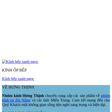
KÍNH ỐP BẾP
Kính bếp xanh ngọc
VỀ HƯNG THỊNH
Nhôm kính Hưng Thịnh
chuyên cung cấp các sản phẩm về
nhôm
kính tại Đà Nẵng
và các tỉnh Miền Trung. Cam kết mang đến cho
Quý Khách một không gian sống tiện nghi sang trọng và hiện đại.