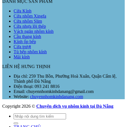
DANH MỤC SẢN PHẨM
Cửa Kính
Cửa nhôm Xingfa
Cửa nhôm Slim
Cửa nhựa lõi thép
Vách ngăn nhôm kính
Cầu thang kính
Kính ốp bếp
Cửa trượt
Tủ bếp nhôm kính
Mái kính
LIÊN HỆ HƯNG THỊNH
Địa chỉ: 259 Thu Bồn, Phường Hoà Xuân, Quận Cẩm lệ,
Thành phố Đà Nẵng
Điện thoại: 093 241 8816
Email: chuyennhomkinhdanang@gmail.com
Website:
chuyennhomkinhdanang.com
Copyright 2026 ©
Chuyên dịch vụ nhôm kính tại Đà Nẵng
Tìm
kiếm:
TRANG CHỦ