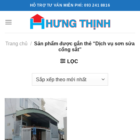
Skip
HỖ TRỢ TƯ VẤN MIỄN PHÍ: 093 241 8816
to
content
Trang chủ
/
Sản phẩm được gắn thẻ “Dịch vụ sơn sửa
cổng sắt”
LỌC