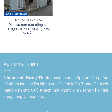
DỊCH VỤ SỬA CHỮA
Dịch vụ sơn sửa cổng sắt
THỢ CHUYÊN NGHIỆP tại
Đà Nẵng
VỀ HƯNG THỊNH
Nhôm kính Hưng Thịnh
chuyên cung cấp các sản phẩm
về
nhôm kính tại Đà Nẵng
và các tỉnh Miền Trung. Cam kết
mang đến cho Quý Khách một không gian sống tiện nghi
sang trọng và hiện đại.