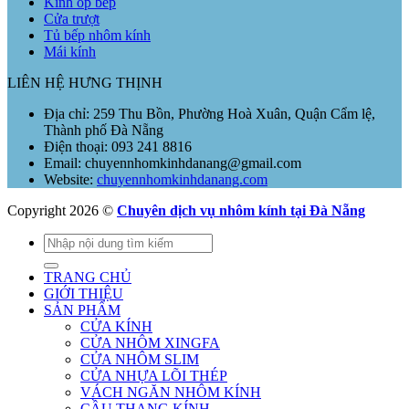
Kính ốp bếp
Cửa trượt
Tủ bếp nhôm kính
Mái kính
LIÊN HỆ HƯNG THỊNH
Địa chỉ: 259 Thu Bồn, Phường Hoà Xuân, Quận Cẩm lệ,
Thành phố Đà Nẵng
Điện thoại: 093 241 8816
Email: chuyennhomkinhdanang@gmail.com
Website:
chuyennhomkinhdanang.com
Copyright 2026 ©
Chuyên dịch vụ nhôm kính tại Đà Nẵng
Tìm
kiếm:
TRANG CHỦ
GIỚI THIỆU
SẢN PHẨM
CỬA KÍNH
CỬA NHÔM XINGFA
CỬA NHÔM SLIM
CỬA NHỰA LÕI THÉP
VÁCH NGĂN NHÔM KÍNH
CẦU THANG KÍNH