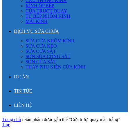
CẦU THANG KÍNH
KÍNH ỐP BẾP
CỬA TRƯỢT QUAY
TỦ BẾP NHÔM KÍNH
MÁI KÍNH
DỊCH VỤ SỬA CHỮA
SỬA CỬA NHÔM KÍNH
SỬA CỬA KÉO
SỬA CỬA SẮT
SƠN SỬA CỔNG SẮT
SƠN CỬA SẮT
THAY PHỤ KIỆN CỬA KÍNH
DỰ ÁN
TIN TỨC
LIÊN HỆ
Trang chủ
/
Sản phẩm được gắn thẻ “Cửa trượt quay màu trắng”
Lọc