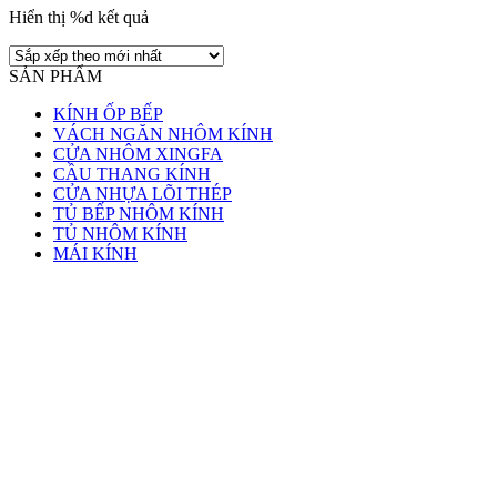
Hiển thị %d kết quả
SẢN PHẨM
KÍNH ỐP BẾP
VÁCH NGĂN NHÔM KÍNH
CỬA NHÔM XINGFA
CẦU THANG KÍNH
CỬA NHỰA LÕI THÉP
TỦ BẾP NHÔM KÍNH
TỦ NHÔM KÍNH
MÁI KÍNH