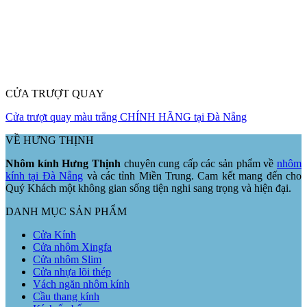
CỬA TRƯỢT QUAY
Cửa trượt quay màu trắng CHÍNH HÃNG tại Đà Nẵng
VỀ HƯNG THỊNH
Nhôm kính Hưng Thịnh
chuyên cung cấp các sản phẩm về
nhôm
kính tại Đà Nẵng
và các tỉnh Miền Trung. Cam kết mang đến cho
Quý Khách một không gian sống tiện nghi sang trọng và hiện đại.
DANH MỤC SẢN PHẨM
Cửa Kính
Cửa nhôm Xingfa
Cửa nhôm Slim
Cửa nhựa lõi thép
Vách ngăn nhôm kính
Cầu thang kính