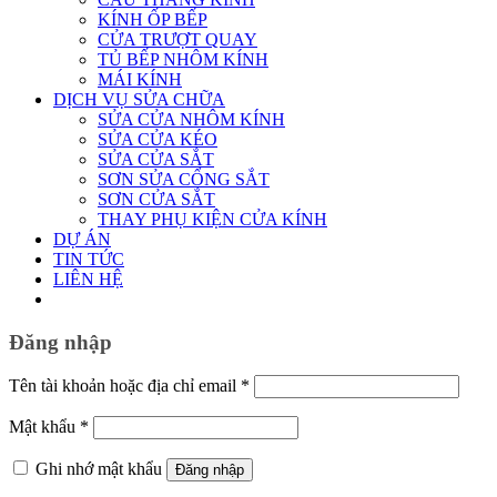
KÍNH ỐP BẾP
CỬA TRƯỢT QUAY
TỦ BẾP NHÔM KÍNH
MÁI KÍNH
DỊCH VỤ SỬA CHỮA
SỬA CỬA NHÔM KÍNH
SỬA CỬA KÉO
SỬA CỬA SẮT
SƠN SỬA CỔNG SẮT
SƠN CỬA SẮT
THAY PHỤ KIỆN CỬA KÍNH
DỰ ÁN
TIN TỨC
LIÊN HỆ
Đăng nhập
Bắt
Tên tài khoản hoặc địa chỉ email
*
buộc
Bắt
Mật khẩu
*
buộc
Ghi nhớ mật khẩu
Đăng nhập