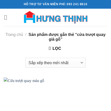
Skip
HỖ TRỢ TƯ VẤN MIỄN PHÍ: 093 241 8816
to
content
Trang chủ
/
Sản phẩm được gắn thẻ “cửa trượt quay
giả gỗ”
LỌC