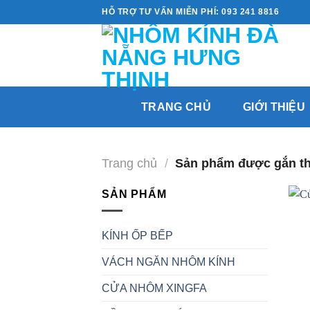
Skip
HỖ TRỢ TƯ VẤN MIỄN PHÍ: 093 241 8816
to
content
TRANG CHỦ
GIỚI THIỆU
Trang chủ
/
Sản phẩm được gắn th
SẢN PHẨM
KÍNH ỐP BẾP
VÁCH NGĂN NHÔM KÍNH
CỬA NHÔM XINGFA