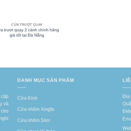
CỬA TRƯỢT QUAY
a trượt quay 2 cánh chính hãng
giá tốt tại Đà Nẵng
DANH MỤC SẢN PHẨM
LI
 cấp
Địa
Cửa Kính
g
và
Quậ
Cửa nhôm Xingfa
 cho
Điệ
nghi
Ema
Cửa nhôm Slim
Web