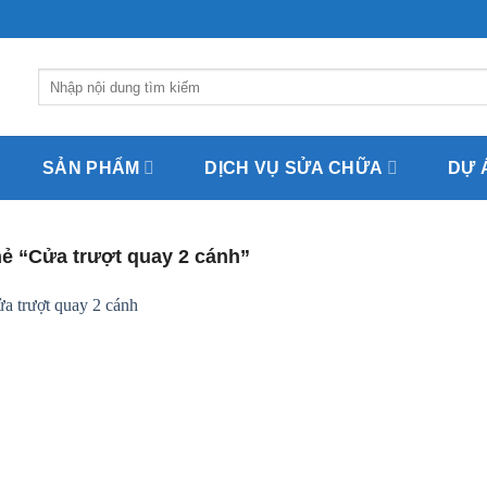
Tìm
kiếm:
SẢN PHẨM
DỊCH VỤ SỬA CHỮA
DỰ 
ẻ “Cửa trượt quay 2 cánh”