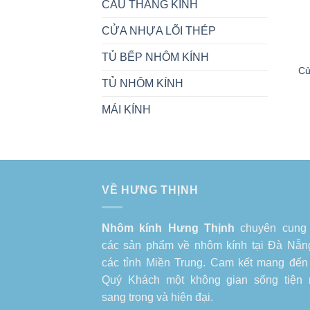
CẦU THANG KÍNH
CỬA NHỰA LÕI THÉP
TỦ BẾP NHÔM KÍNH
Cử
TỦ NHÔM KÍNH
MÁI KÍNH
VỀ HƯNG THỊNH
Nhôm kính Hưng Thịnh
chuyên cung
các sản phẩm về
nhôm kính tại Đà Nẵn
các tỉnh Miền Trung. Cam kết mang đến
Quý Khách một không gian sống tiện 
sang trọng và hiện đại.