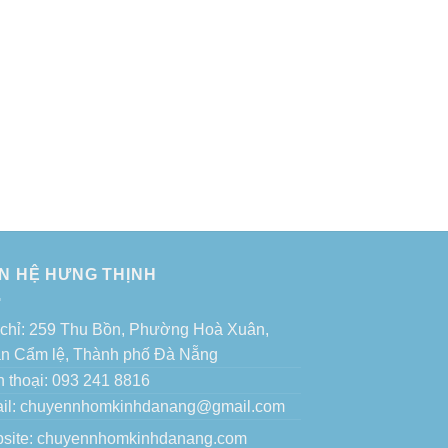
ÊN HỆ HƯNG THỊNH
 chỉ: 259 Thu Bồn, Phường Hoà Xuân,
n Cẩm lệ, Thành phố Đà Nẵng
n thoại: 093 241 8816
il: chuyennhomkinhdanang@gmail.com
site:
chuyennhomkinhdanang.com