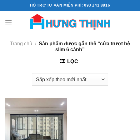
Skip
HỖ TRỢ TƯ VẤN MIỄN PHÍ: 093 241 8816
to
content
Trang chủ
/
Sản phẩm được gắn thẻ “cửa trượt hệ
slim 6 cánh”
LỌC