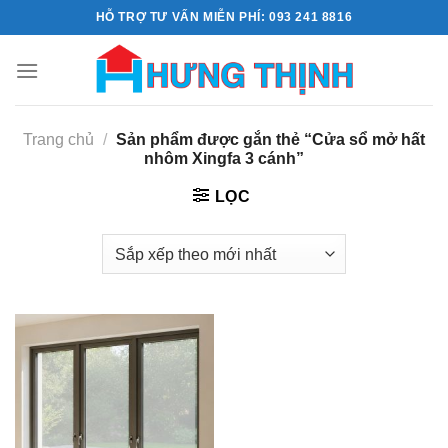
Skip
HỖ TRỢ TƯ VẤN MIỄN PHÍ: 093 241 8816
to
content
Trang chủ
/
Sản phẩm được gắn thẻ “Cửa sổ mở hất
nhôm Xingfa 3 cánh”
LỌC