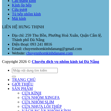
Cầu thang kính
Kính ốp bếp
Cửa trượt
Tủ bếp nhôm kính
Mái kính
LIÊN HỆ HƯNG THỊNH
Địa chỉ: 259 Thu Bồn, Phường Hoà Xuân, Quận Cẩm lệ,
Thành phố Đà Nẵng
Điện thoại: 093 241 8816
Email: chuyennhomkinhdanang@gmail.com
Website:
chuyennhomkinhdanang.com
Copyright 2026 ©
Chuyên dịch vụ nhôm kính tại Đà Nẵng
Tìm
kiếm:
TRANG CHỦ
GIỚI THIỆU
SẢN PHẨM
CỬA KÍNH
CỬA NHÔM XINGFA
CỬA NHÔM SLIM
CỬA NHỰA LÕI THÉP
VÁCH NGĂN NHÔM KÍNH