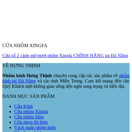
CỬA NHÔM XINGFA
Cửa sổ 2 cánh mở trượt nhôm Xingfa CHÍNH HÃNG tại Đà Nẵng
VỀ HƯNG THỊNH
Nhôm kính Hưng Thịnh
chuyên cung cấp các sản phẩm về
nhôm
kính tại Đà Nẵng
và các tỉnh Miền Trung. Cam kết mang đến cho
Quý Khách một không gian sống tiện nghi sang trọng và hiện đại.
DANH MỤC SẢN PHẨM
Cửa Kính
Cửa nhôm Xingfa
Cửa nhôm Slim
Cửa nhựa lõi thép
Vách ngăn nhôm kính