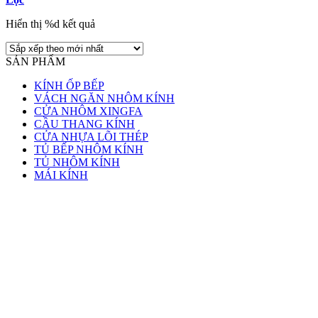
Hiển thị %d kết quả
SẢN PHẨM
KÍNH ỐP BẾP
VÁCH NGĂN NHÔM KÍNH
CỬA NHÔM XINGFA
CẦU THANG KÍNH
CỬA NHỰA LÕI THÉP
TỦ BẾP NHÔM KÍNH
TỦ NHÔM KÍNH
MÁI KÍNH