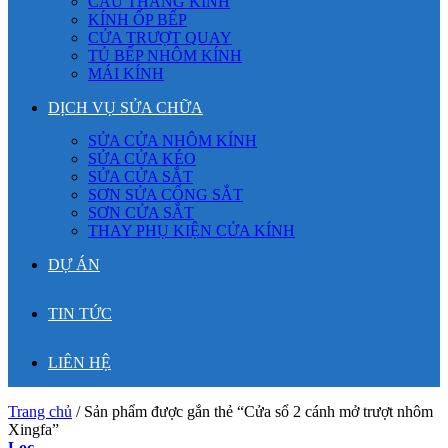
CẦU THANG KÍNH
KÍNH ỐP BẾP
CỬA TRƯỢT QUAY
TỦ BẾP NHÔM KÍNH
MÁI KÍNH
DỊCH VỤ SỬA CHỮA
SỬA CỬA NHÔM KÍNH
SỬA CỬA KÉO
SỬA CỬA SẮT
SƠN SỬA CỔNG SẮT
SƠN CỬA SẮT
THAY PHỤ KIỆN CỬA KÍNH
DỰ ÁN
TIN TỨC
LIÊN HỆ
Trang chủ
/
Sản phẩm được gắn thẻ “Cửa sổ 2 cánh mở trượt nhôm
Xingfa”
Lọc