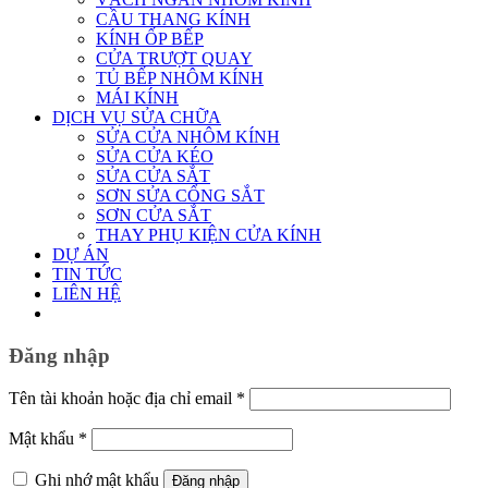
CẦU THANG KÍNH
KÍNH ỐP BẾP
CỬA TRƯỢT QUAY
TỦ BẾP NHÔM KÍNH
MÁI KÍNH
DỊCH VỤ SỬA CHỮA
SỬA CỬA NHÔM KÍNH
SỬA CỬA KÉO
SỬA CỬA SẮT
SƠN SỬA CỔNG SẮT
SƠN CỬA SẮT
THAY PHỤ KIỆN CỬA KÍNH
DỰ ÁN
TIN TỨC
LIÊN HỆ
Đăng nhập
Bắt
Tên tài khoản hoặc địa chỉ email
*
buộc
Bắt
Mật khẩu
*
buộc
Ghi nhớ mật khẩu
Đăng nhập