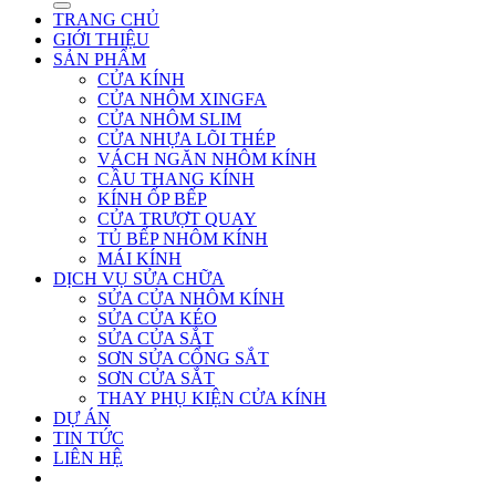
TRANG CHỦ
GIỚI THIỆU
SẢN PHẨM
CỬA KÍNH
CỬA NHÔM XINGFA
CỬA NHÔM SLIM
CỬA NHỰA LÕI THÉP
VÁCH NGĂN NHÔM KÍNH
CẦU THANG KÍNH
KÍNH ỐP BẾP
CỬA TRƯỢT QUAY
TỦ BẾP NHÔM KÍNH
MÁI KÍNH
DỊCH VỤ SỬA CHỮA
SỬA CỬA NHÔM KÍNH
SỬA CỬA KÉO
SỬA CỬA SẮT
SƠN SỬA CỔNG SẮT
SƠN CỬA SẮT
THAY PHỤ KIỆN CỬA KÍNH
DỰ ÁN
TIN TỨC
LIÊN HỆ