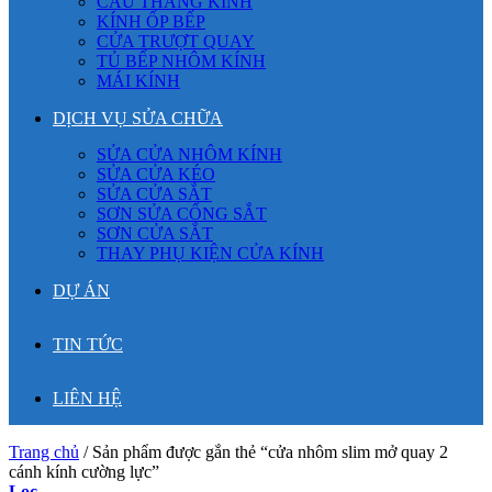
CẦU THANG KÍNH
KÍNH ỐP BẾP
CỬA TRƯỢT QUAY
TỦ BẾP NHÔM KÍNH
MÁI KÍNH
DỊCH VỤ SỬA CHỮA
SỬA CỬA NHÔM KÍNH
SỬA CỬA KÉO
SỬA CỬA SẮT
SƠN SỬA CỔNG SẮT
SƠN CỬA SẮT
THAY PHỤ KIỆN CỬA KÍNH
DỰ ÁN
TIN TỨC
LIÊN HỆ
Trang chủ
/
Sản phẩm được gắn thẻ “cửa nhôm slim mở quay 2
cánh kính cường lực”
Lọc