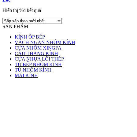
Hiển thị %d kết quả
SẢN PHẨM
KÍNH ỐP BẾP
VÁCH NGĂN NHÔM KÍNH
CỬA NHÔM XINGFA
CẦU THANG KÍNH
CỬA NHỰA LÕI THÉP
TỦ BẾP NHÔM KÍNH
TỦ NHÔM KÍNH
MÁI KÍNH