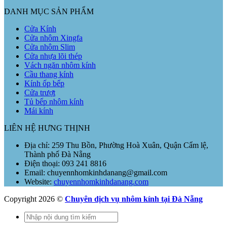
DANH MỤC SẢN PHẨM
Cửa Kính
Cửa nhôm Xingfa
Cửa nhôm Slim
Cửa nhựa lõi thép
Vách ngăn nhôm kính
Cầu thang kính
Kính ốp bếp
Cửa trượt
Tủ bếp nhôm kính
Mái kính
LIÊN HỆ HƯNG THỊNH
Địa chỉ: 259 Thu Bồn, Phường Hoà Xuân, Quận Cẩm lệ,
Thành phố Đà Nẵng
Điện thoại: 093 241 8816
Email: chuyennhomkinhdanang@gmail.com
Website:
chuyennhomkinhdanang.com
Copyright 2026 ©
Chuyên dịch vụ nhôm kính tại Đà Nẵng
Tìm
kiếm: