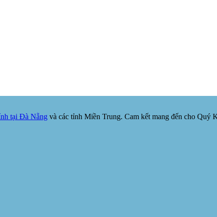
nh tại Đà Nẵng
và các tỉnh Miền Trung. Cam kết mang đến cho Quý Khá