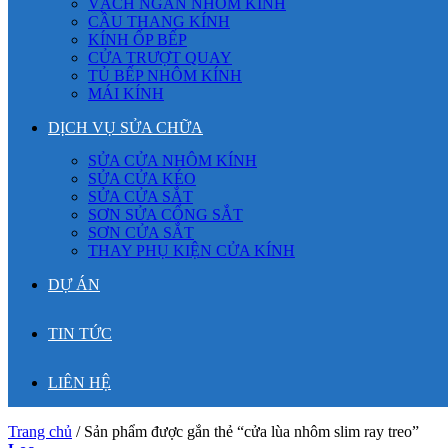
VÁCH NGĂN NHÔM KÍNH
CẦU THANG KÍNH
KÍNH ỐP BẾP
CỬA TRƯỢT QUAY
TỦ BẾP NHÔM KÍNH
MÁI KÍNH
DỊCH VỤ SỬA CHỮA
SỬA CỬA NHÔM KÍNH
SỬA CỬA KÉO
SỬA CỬA SẮT
SƠN SỬA CỔNG SẮT
SƠN CỬA SẮT
THAY PHỤ KIỆN CỬA KÍNH
DỰ ÁN
TIN TỨC
LIÊN HỆ
Trang chủ
/
Sản phẩm được gắn thẻ “cửa lùa nhôm slim ray treo”