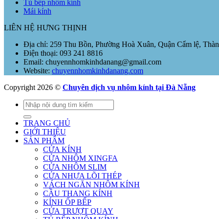
Tủ bếp nhôm kính
Mái kính
LIÊN HỆ HƯNG THỊNH
Địa chỉ: 259 Thu Bồn, Phường Hoà Xuân, Quận Cẩm lệ, Thà
Điện thoại: 093 241 8816
Email: chuyennhomkinhdanang@gmail.com
Website:
chuyennhomkinhdanang.com
Copyright 2026 ©
Chuyên dịch vụ nhôm kính tại Đà Nẵng
Tìm
kiếm:
TRANG CHỦ
GIỚI THIỆU
SẢN PHẨM
CỬA KÍNH
CỬA NHÔM XINGFA
CỬA NHÔM SLIM
CỬA NHỰA LÕI THÉP
VÁCH NGĂN NHÔM KÍNH
CẦU THANG KÍNH
KÍNH ỐP BẾP
CỬA TRƯỢT QUAY