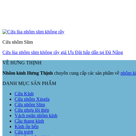
Cửa nhôm Slim
Cửa lùa nhôm slim không rây giá Ưu Đãi hấp dẫn tại Đà Nẵng
VỀ HƯNG THỊNH
Nhôm kính Hưng Thịnh
chuyên cung cấp các sản phẩm về
nhôm kí
DANH MỤC SẢN PHẨM
Cửa Kính
Cửa nhôm Xingfa
Cửa nhôm Slim
Cửa nhựa lõi thép
Vách ngăn nhôm kính
Cầu thang kính
Kính ốp bếp
Cửa trượt