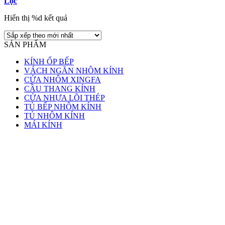
Lọc
Hiển thị %d kết quả
SẢN PHẨM
KÍNH ỐP BẾP
VÁCH NGĂN NHÔM KÍNH
CỬA NHÔM XINGFA
CẦU THANG KÍNH
CỬA NHỰA LÕI THÉP
TỦ BẾP NHÔM KÍNH
TỦ NHÔM KÍNH
MÁI KÍNH