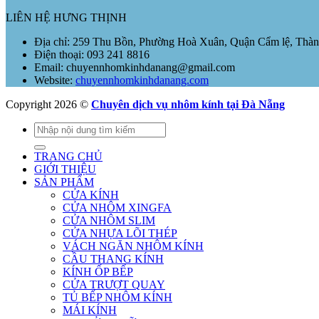
LIÊN HỆ HƯNG THỊNH
Địa chỉ: 259 Thu Bồn, Phường Hoà Xuân, Quận Cẩm lệ, Thà
Điện thoại: 093 241 8816
Email: chuyennhomkinhdanang@gmail.com
Website:
chuyennhomkinhdanang.com
Copyright 2026 ©
Chuyên dịch vụ nhôm kính tại Đà Nẵng
Tìm
kiếm:
TRANG CHỦ
GIỚI THIỆU
SẢN PHẨM
CỬA KÍNH
CỬA NHÔM XINGFA
CỬA NHÔM SLIM
CỬA NHỰA LÕI THÉP
VÁCH NGĂN NHÔM KÍNH
CẦU THANG KÍNH
KÍNH ỐP BẾP
CỬA TRƯỢT QUAY
TỦ BẾP NHÔM KÍNH
MÁI KÍNH