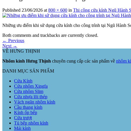
Published
23/06/2026
at
800 × 600
in
Thi công cửa kính Ngũ Hành
Những ưu điểm khi sử dụng cửa kính cho công trình tại Ngũ Hành S
Both comments and trackbacks are currently closed.
←
Previous
Next
→
VỀ HƯNG THỊNH
Nhôm kính Hưng Thịnh
chuyên cung cấp các sản phẩm về
nhôm kí
DANH MỤC SẢN PHẨM
Cửa Kính
Cửa nhôm Xingfa
Cửa nhôm Slim
Cửa nhựa lõi thép
Vách ngăn nhôm kính
Cầu thang kính
Kính ốp bếp
Cửa trượt
Tủ bếp nhôm kính
Mái kính