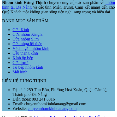
Nhôm kính Hưng Thịnh
chuyên cung cấp các sản phẩm về
nhôm
kính tại Đà Nẵng
và các tỉnh Miền Trung. Cam kết mang đến cho
Quý Khách một không gian sống tiện nghi sang trọng và hiện đại.
DANH MỤC SẢN PHẨM
Cửa Kính
Cửa nhôm Xingfa
Cửa nhôm Slim
Cửa nhựa lõi thép
Vách ngăn nhôm kính
Cầu thang kính
Kính ốp bếp
Cửa trượt
Tủ bếp nhôm kính
Mái kính
LIÊN HỆ HƯNG THỊNH
Địa chỉ: 259 Thu Bồn, Phường Hoà Xuân, Quận Cẩm lệ,
Thành phố Đà Nẵng
Điện thoại: 093 241 8816
Email: chuyennhomkinhdanang@gmail.com
Website:
chuyennhomkinhdanang.com