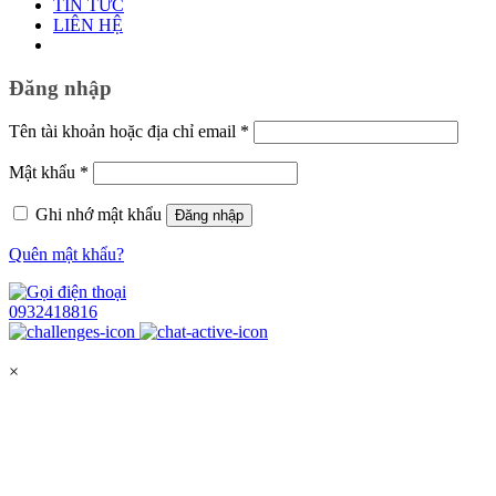
TIN TỨC
LIÊN HỆ
Đăng nhập
Bắt
Tên tài khoản hoặc địa chỉ email
*
buộc
Bắt
Mật khẩu
*
buộc
Ghi nhớ mật khẩu
Đăng nhập
Quên mật khẩu?
0932418816
×