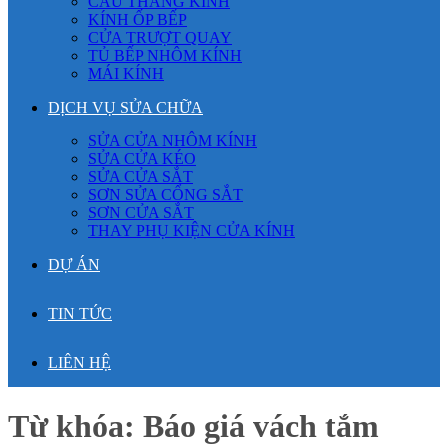
CẦU THANG KÍNH
KÍNH ỐP BẾP
CỬA TRƯỢT QUAY
TỦ BẾP NHÔM KÍNH
MÁI KÍNH
DỊCH VỤ SỬA CHỮA
SỬA CỬA NHÔM KÍNH
SỬA CỬA KÉO
SỬA CỬA SẮT
SƠN SỬA CỔNG SẮT
SƠN CỬA SẮT
THAY PHỤ KIỆN CỬA KÍNH
DỰ ÁN
TIN TỨC
LIÊN HỆ
Từ khóa:
Báo giá vách tắm