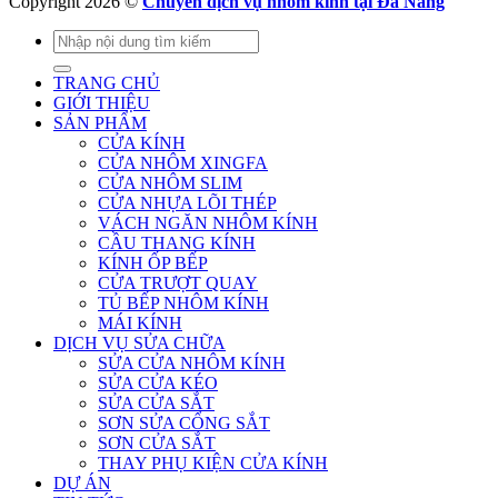
Copyright 2026 ©
Chuyên dịch vụ nhôm kính tại Đà Nẵng
Tìm
kiếm:
TRANG CHỦ
GIỚI THIỆU
SẢN PHẨM
CỬA KÍNH
CỬA NHÔM XINGFA
CỬA NHÔM SLIM
CỬA NHỰA LÕI THÉP
VÁCH NGĂN NHÔM KÍNH
CẦU THANG KÍNH
KÍNH ỐP BẾP
CỬA TRƯỢT QUAY
TỦ BẾP NHÔM KÍNH
MÁI KÍNH
DỊCH VỤ SỬA CHỮA
SỬA CỬA NHÔM KÍNH
SỬA CỬA KÉO
SỬA CỬA SẮT
SƠN SỬA CỔNG SẮT
SƠN CỬA SẮT
THAY PHỤ KIỆN CỬA KÍNH
DỰ ÁN