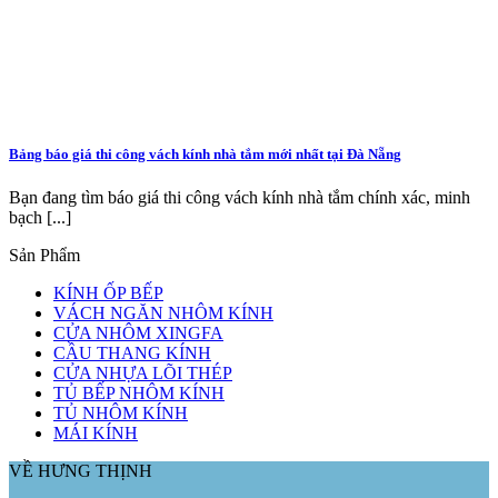
Bảng báo giá thi công vách kính nhà tắm mới nhất tại Đà Nẵng
Bạn đang tìm báo giá thi công vách kính nhà tắm chính xác, minh
bạch [...]
Sản Phẩm
KÍNH ỐP BẾP
VÁCH NGĂN NHÔM KÍNH
CỬA NHÔM XINGFA
CẦU THANG KÍNH
CỬA NHỰA LÕI THÉP
TỦ BẾP NHÔM KÍNH
TỦ NHÔM KÍNH
MÁI KÍNH
VỀ HƯNG THỊNH