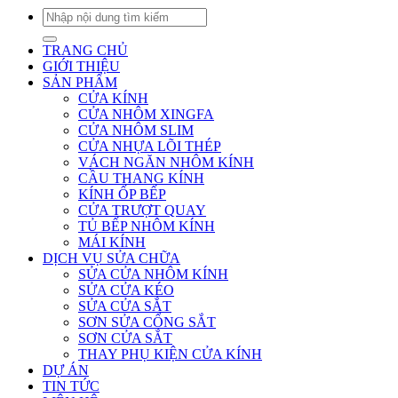
Tìm
kiếm:
TRANG CHỦ
GIỚI THIỆU
SẢN PHẨM
CỬA KÍNH
CỬA NHÔM XINGFA
CỬA NHÔM SLIM
CỬA NHỰA LÕI THÉP
VÁCH NGĂN NHÔM KÍNH
CẦU THANG KÍNH
KÍNH ỐP BẾP
CỬA TRƯỢT QUAY
TỦ BẾP NHÔM KÍNH
MÁI KÍNH
DỊCH VỤ SỬA CHỮA
SỬA CỬA NHÔM KÍNH
SỬA CỬA KÉO
SỬA CỬA SẮT
SƠN SỬA CỔNG SẮT
SƠN CỬA SẮT
THAY PHỤ KIỆN CỬA KÍNH
DỰ ÁN
TIN TỨC