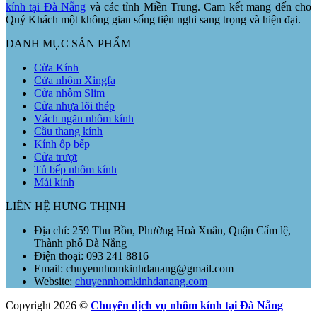
kính tại Đà Nẵng
và các tỉnh Miền Trung. Cam kết mang đến cho
Quý Khách một không gian sống tiện nghi sang trọng và hiện đại.
DANH MỤC SẢN PHẨM
Cửa Kính
Cửa nhôm Xingfa
Cửa nhôm Slim
Cửa nhựa lõi thép
Vách ngăn nhôm kính
Cầu thang kính
Kính ốp bếp
Cửa trượt
Tủ bếp nhôm kính
Mái kính
LIÊN HỆ HƯNG THỊNH
Địa chỉ: 259 Thu Bồn, Phường Hoà Xuân, Quận Cẩm lệ,
Thành phố Đà Nẵng
Điện thoại: 093 241 8816
Email: chuyennhomkinhdanang@gmail.com
Website:
chuyennhomkinhdanang.com
Copyright 2026 ©
Chuyên dịch vụ nhôm kính tại Đà Nẵng