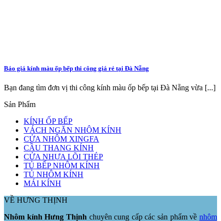
Báo giá kính màu ốp bếp thi công giá rẻ tại Đà Nẵng
Bạn đang tìm đơn vị thi công kính màu ốp bếp tại Đà Nẵng vừa [...]
Sản Phẩm
KÍNH ỐP BẾP
VÁCH NGĂN NHÔM KÍNH
CỬA NHÔM XINGFA
CẦU THANG KÍNH
CỬA NHỰA LÕI THÉP
TỦ BẾP NHÔM KÍNH
TỦ NHÔM KÍNH
MÁI KÍNH
VỀ HƯNG THỊNH
Nhôm kính Hưng Thịnh
chuyên cung cấp các sản phẩm về
nhôm