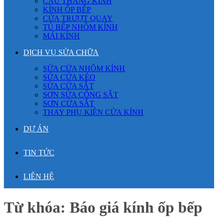
CẦU THANG KÍNH
KÍNH ỐP BẾP
CỬA TRƯỢT QUAY
TỦ BẾP NHÔM KÍNH
MÁI KÍNH
DỊCH VỤ SỬA CHỮA
SỬA CỬA NHÔM KÍNH
SỬA CỬA KÉO
SỬA CỬA SẮT
SƠN SỬA CỔNG SẮT
SƠN CỬA SẮT
THAY PHỤ KIỆN CỬA KÍNH
DỰ ÁN
TIN TỨC
LIÊN HỆ
Từ khóa:
Báo giá kính ốp bếp