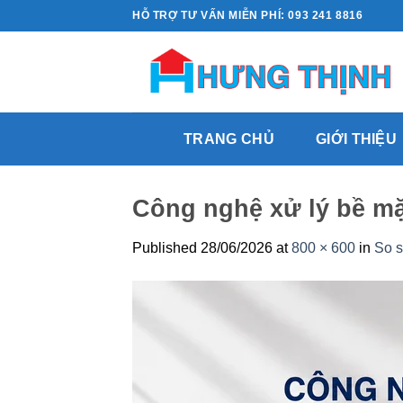
Skip
HỖ TRỢ TƯ VẤN MIỄN PHÍ: 093 241 8816
to
content
TRANG CHỦ
GIỚI THIỆU
Công nghệ xử lý bề mặt
Published
28/06/2026
at
800 × 600
in
So s