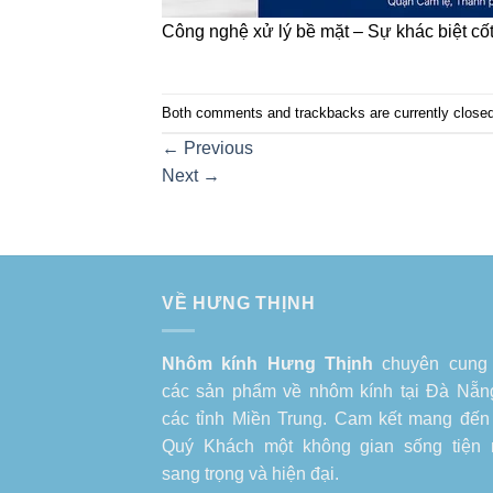
Công nghệ xử lý bề mặt – Sự khác biệt cốt
Both comments and trackbacks are currently closed
←
Previous
Next
→
VỀ HƯNG THỊNH
Nhôm kính Hưng Thịnh
chuyên cung
các sản phẩm về
nhôm kính tại Đà Nẵn
các tỉnh Miền Trung. Cam kết mang đến
Quý Khách một không gian sống tiện 
sang trọng và hiện đại.