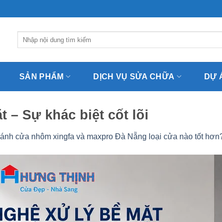
Tìm
kiếm:
SẢN PHẨM
DỊCH VỤ SỬA CHỮA
DỰ 
 – Sự khác biệt cốt lõi
ánh cửa nhôm xingfa và maxpro Đà Nẵng loại cửa nào tốt hơn