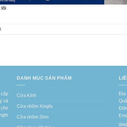
 lõi
.
DANH MỤC SẢN PHẨM
LI
 cấp
Địa
Cửa Kính
g
và
Quậ
Cửa nhôm Xingfa
 cho
Điệ
nghi
Ema
Cửa nhôm Slim
Web