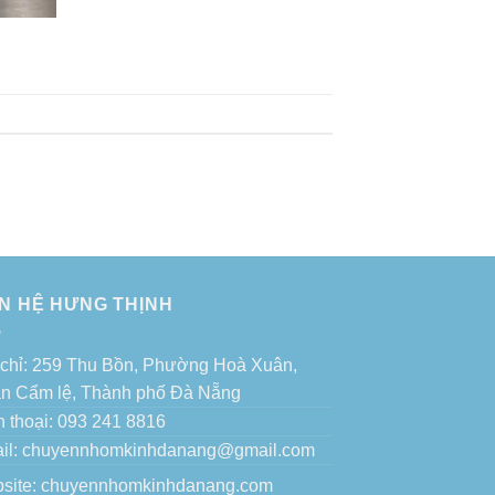
ÊN HỆ HƯNG THỊNH
 chỉ: 259 Thu Bồn, Phường Hoà Xuân,
n Cẩm lệ, Thành phố Đà Nẵng
n thoại: 093 241 8816
il: chuyennhomkinhdanang@gmail.com
site:
chuyennhomkinhdanang.com