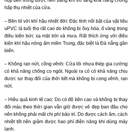
hộp bên trong được nén bằng khí trơ tăng khả năng chống
hấp thụ nhiệt của cửa.
– Bền bỉ với khí hậu nhiệt đới: Đặc tính nổi bật của vật liệu
uPVC là tuổi thọ rất cao do không bị ôxy hóa, ố vàng trong
điều kiện bức xạ mặt trời và mưa. Rất thích ứng với điều
kiện khí hậu nóng ẩm miền Trung, đặc biệt là Đà nẵng gần
biển.
– Không rạn nứt, công vênh: Cửa lõi nhựa thép gia cường
có khả năng chống co ngót. Ngoài ra có có khả năng chịu
được sự thay đổi của thời tiết mà không bị cong vênh, rạn
nứt.
– Hiệu quả kinh tế cao: Do có độ bền cao và không bị thay
đổi màu theo thời gian vẫn giữ được vẻ đẹp ban đầu cho
nên không phải mất chi phí bảo trì. Do được cách âm, cách
nhiệt tốt nên giảm được hao phí điện năng khi dùng máy
lạnh.