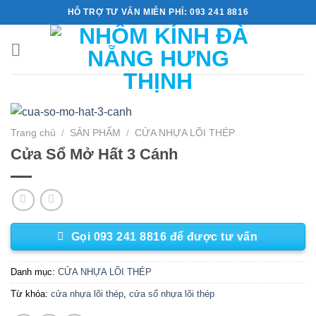
Skip
HỖ TRỢ TƯ VẤN MIỄN PHÍ: 093 241 8816
to
content
Trang chủ
/
SẢN PHẨM
/
CỬA NHỰA LÕI THÉP
Cửa Sổ Mở Hất 3 Cánh
Gọi 093 241 8816 để được tư vấn
Danh mục:
CỬA NHỰA LÕI THÉP
Từ khóa:
cửa nhựa lõi thép
,
cửa sổ nhựa lõi thép