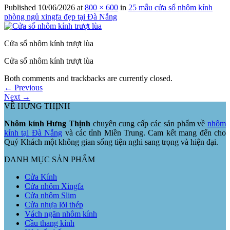
Published
10/06/2026
at
800 × 600
in
25 mẫu cửa sổ nhôm kính
phòng ngủ xingfa đẹp tại Đà Nẵng
Cửa sổ nhôm kính trượt lùa
Cửa sổ nhôm kính trượt lùa
Both comments and trackbacks are currently closed.
←
Previous
Next
→
VỀ HƯNG THỊNH
Nhôm kính Hưng Thịnh
chuyên cung cấp các sản phẩm về
nhôm
kính tại Đà Nẵng
và các tỉnh Miền Trung. Cam kết mang đến cho
Quý Khách một không gian sống tiện nghi sang trọng và hiện đại.
DANH MỤC SẢN PHẨM
Cửa Kính
Cửa nhôm Xingfa
Cửa nhôm Slim
Cửa nhựa lõi thép
Vách ngăn nhôm kính
Cầu thang kính