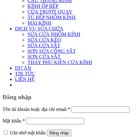
CẦU THANG KÍNH
KÍNH ỐP BẾP
CỬA TRƯỢT QUAY
TỦ BẾP NHÔM KÍNH
MÁI KÍNH
DỊCH VỤ SỬA CHỮA
SỬA CỬA NHÔM KÍNH
SỬA CỬA KÉO
SỬA CỬA SẮT
SƠN SỬA CỔNG SẮT
SƠN CỬA SẮT
THAY PHỤ KIỆN CỬA KÍNH
DỰ ÁN
TIN TỨC
LIÊN HỆ
Đăng nhập
Bắt
Tên tài khoản hoặc địa chỉ email
*
buộc
Bắt
Mật khẩu
*
buộc
Ghi nhớ mật khẩu
Đăng nhập