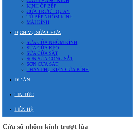
CẦU THANG KÍNH
KÍNH ỐP BẾP
CỬA TRƯỢT QUAY
TỦ BẾP NHÔM KÍNH
MÁI KÍNH
DỊCH VỤ SỬA CHỮA
SỬA CỬA NHÔM KÍNH
SỬA CỬA KÉO
SỬA CỬA SẮT
SƠN SỬA CỔNG SẮT
SƠN CỬA SẮT
THAY PHỤ KIỆN CỬA KÍNH
DỰ ÁN
TIN TỨC
LIÊN HỆ
Cửa sổ nhôm kính trượt lùa