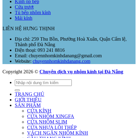
Kính ốp bếp
Cửa trượt
Tủ bếp nhôm kính
Mái kính
LIÊN HỆ HƯNG THỊNH
Địa chỉ: 259 Thu Bồn, Phường Hoà Xuân, Quận Cẩm lệ,
Thành phố Đà Nẵng
Điện thoại: 093 241 8816
Email: chuyennhomkinhdanang@gmail.com
Website:
chuyennhomkinhdanang.com
Copyright 2026 ©
Chuyên dịch vụ nhôm kính tại Đà Nẵng
Tìm
kiếm:
TRANG CHỦ
GIỚI THIỆU
SẢN PHẨM
CỬA KÍNH
CỬA NHÔM XINGFA
CỬA NHÔM SLIM
CỬA NHỰA LÕI THÉP
VÁCH NGĂN NHÔM KÍNH