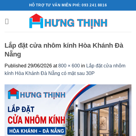
Skip
HỖ TRỢ TƯ VẤN MIỄN PHÍ: 093 241 8816
to
content
Lắp đặt cửa nhôm kính Hòa Khánh Đà
Nẵng
Published
29/06/2026
at
800 × 600
in
Lắp đặt cửa nhôm
kính Hòa Khánh Đà Nẵng có mặt sau 30P