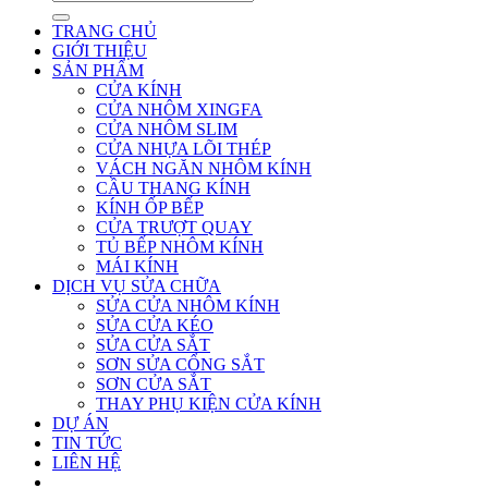
kiếm:
TRANG CHỦ
GIỚI THIỆU
SẢN PHẨM
CỬA KÍNH
CỬA NHÔM XINGFA
CỬA NHÔM SLIM
CỬA NHỰA LÕI THÉP
VÁCH NGĂN NHÔM KÍNH
CẦU THANG KÍNH
KÍNH ỐP BẾP
CỬA TRƯỢT QUAY
TỦ BẾP NHÔM KÍNH
MÁI KÍNH
DỊCH VỤ SỬA CHỮA
SỬA CỬA NHÔM KÍNH
SỬA CỬA KÉO
SỬA CỬA SẮT
SƠN SỬA CỔNG SẮT
SƠN CỬA SẮT
THAY PHỤ KIỆN CỬA KÍNH
DỰ ÁN
TIN TỨC
LIÊN HỆ