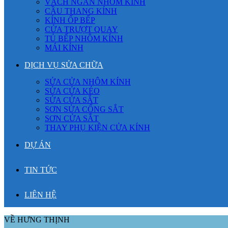
VÁCH NGĂN NHÔM KÍNH
CẦU THANG KÍNH
KÍNH ỐP BẾP
CỬA TRƯỢT QUAY
TỦ BẾP NHÔM KÍNH
MÁI KÍNH
DỊCH VỤ SỬA CHỮA
SỬA CỬA NHÔM KÍNH
SỬA CỬA KÉO
SỬA CỬA SẮT
SƠN SỬA CỔNG SẮT
SƠN CỬA SẮT
THAY PHỤ KIỆN CỬA KÍNH
DỰ ÁN
TIN TỨC
LIÊN HỆ
VỀ HƯNG THỊNH