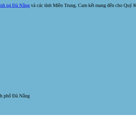
nh tại Đà Nẵng
và các tỉnh Miền Trung. Cam kết mang đến cho Quý Khá
nh phố Đà Nẵng