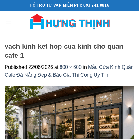
Skip
HỖ TRỢ TƯ VẤN MIỄN PHÍ: 093 241 8816
to
content
vach-kinh-ket-hop-cua-kinh-cho-quan-
cafe-1
Published
22/06/2026
at
800 × 600
in
Mẫu Cửa Kính Quán
Cafe Đà Nẵng Đẹp & Báo Giá Thi Công Uy Tín