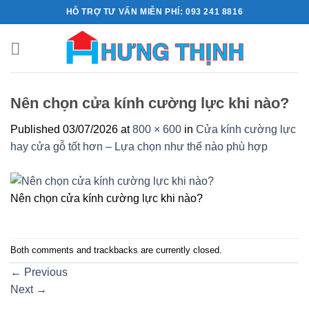
Skip
HỖ TRỢ TƯ VẤN MIỄN PHÍ: 093 241 8816
to
content
Nên chọn cửa kính cường lực khi nào?
Published
03/07/2026
at
800 × 600
in
Cửa kính cường lực
hay cửa gỗ tốt hơn – Lựa chọn như thế nào phù hợp
Nên chọn cửa kính cường lực khi nào?
Both comments and trackbacks are currently closed.
←
Previous
Next
→