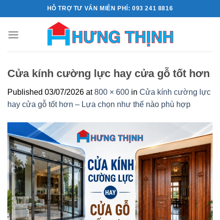
Skip
HỖ TRỢ TƯ VẤN MIỄN PHÍ: 093 241 8816
to
content
Cửa kính cường lực hay cửa gỗ tốt hơn
Published
03/07/2026
at
800 × 600
in
Cửa kính cường lực
hay cửa gỗ tốt hơn – Lựa chọn như thế nào phù hợp