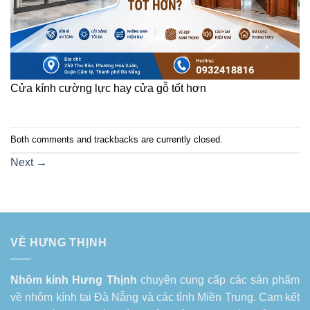
Cửa kính cường lực hay cửa gỗ tốt hơn
Both comments and trackbacks are currently closed.
Next
→
VỀ HƯNG THỊNH
Nhôm kính Hưng Thịnh
chuyên cung cấp các sản phẩm
về
nhôm kính tại Đà Nẵng
và các tỉnh Miền Trung. Cam kết