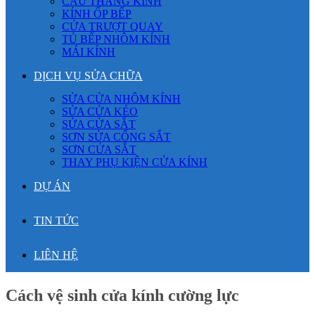
CẦU THANG KÍNH
KÍNH ỐP BẾP
CỬA TRƯỢT QUAY
TỦ BẾP NHÔM KÍNH
MÁI KÍNH
DỊCH VỤ SỬA CHỮA
SỬA CỬA NHÔM KÍNH
SỬA CỬA KÉO
SỬA CỬA SẮT
SƠN SỬA CỔNG SẮT
SƠN CỬA SẮT
THAY PHỤ KIỆN CỬA KÍNH
DỰ ÁN
TIN TỨC
LIÊN HỆ
Cách vệ sinh cửa kính cường lực