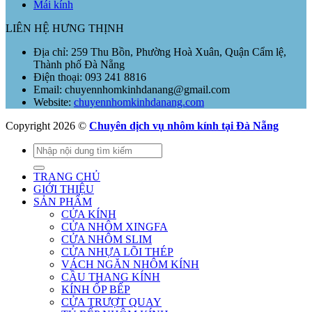
Mái kính
LIÊN HỆ HƯNG THỊNH
Địa chỉ: 259 Thu Bồn, Phường Hoà Xuân, Quận Cẩm lệ,
Thành phố Đà Nẵng
Điện thoại: 093 241 8816
Email: chuyennhomkinhdanang@gmail.com
Website:
chuyennhomkinhdanang.com
Copyright 2026 ©
Chuyên dịch vụ nhôm kính tại Đà Nẵng
Tìm
kiếm:
TRANG CHỦ
GIỚI THIỆU
SẢN PHẨM
CỬA KÍNH
CỬA NHÔM XINGFA
CỬA NHÔM SLIM
CỬA NHỰA LÕI THÉP
VÁCH NGĂN NHÔM KÍNH
CẦU THANG KÍNH
KÍNH ỐP BẾP
CỬA TRƯỢT QUAY