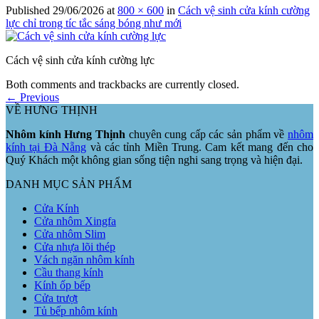
Published
29/06/2026
at
800 × 600
in
Cách vệ sinh cửa kính cường
lực chỉ trong tíc tắc sáng bóng như mới
Cách vệ sinh cửa kính cường lực
Both comments and trackbacks are currently closed.
←
Previous
VỀ HƯNG THỊNH
Nhôm kính Hưng Thịnh
chuyên cung cấp các sản phẩm về
nhôm
kính tại Đà Nẵng
và các tỉnh Miền Trung. Cam kết mang đến cho
Quý Khách một không gian sống tiện nghi sang trọng và hiện đại.
DANH MỤC SẢN PHẨM
Cửa Kính
Cửa nhôm Xingfa
Cửa nhôm Slim
Cửa nhựa lõi thép
Vách ngăn nhôm kính
Cầu thang kính
Kính ốp bếp
Cửa trượt
Tủ bếp nhôm kính