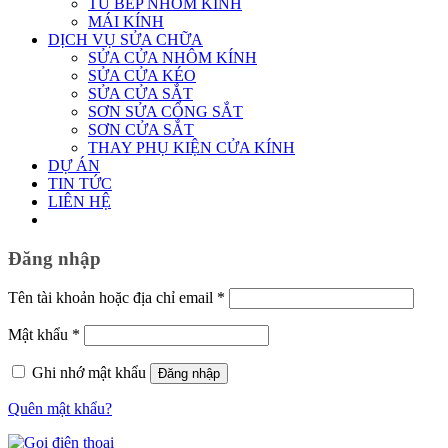
TỦ BẾP NHÔM KÍNH
MÁI KÍNH
DỊCH VỤ SỬA CHỮA
SỬA CỬA NHÔM KÍNH
SỬA CỬA KÉO
SỬA CỬA SẮT
SƠN SỬA CỔNG SẮT
SƠN CỬA SẮT
THAY PHỤ KIỆN CỬA KÍNH
DỰ ÁN
TIN TỨC
LIÊN HỆ
Đăng nhập
Bắt
Tên tài khoản hoặc địa chỉ email
*
buộc
Bắt
Mật khẩu
*
buộc
Ghi nhớ mật khẩu
Đăng nhập
Quên mật khẩu?