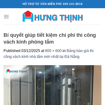
Skip
HỖ TRỢ TƯ VẤN MIỄN PHÍ: 093 241 8816
to
content
Bí quyết giúp tiết kiệm chi phí thi công
vách kính phòng tắm
Published
03/12/2025
at
800 × 600
in
Bảng báo giá thi
công vách kính nhà tắm mới nhất tại Đà Nẵng