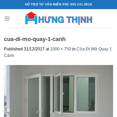
Skip
HỖ TRỢ TƯ VẤN MIỄN PHÍ: 093 241 8816
to
content
cua-di-mo-quay-1-canh
Published
31/12/2017
at
1000 × 750
in
Cửa Đi Mở Quay 1
Cánh