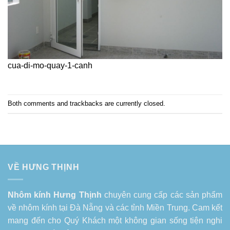
cua-di-mo-quay-1-canh
Both comments and trackbacks are currently closed.
VỀ HƯNG THỊNH
Nhôm kính Hưng Thịnh
chuyên cung cấp các sản phẩm
về
nhôm kính tại Đà Nẵng
và các tỉnh Miền Trung. Cam kết
mang đến cho Quý Khách một không gian sống tiện nghi