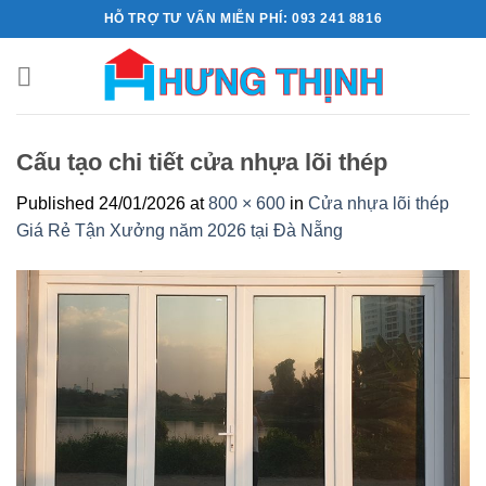
Skip
HỖ TRỢ TƯ VẤN MIỄN PHÍ: 093 241 8816
to
content
Cấu tạo chi tiết cửa nhựa lõi thép
Published
24/01/2026
at
800 × 600
in
Cửa nhựa lõi thép
Giá Rẻ Tận Xưởng năm 2026 tại Đà Nẵng