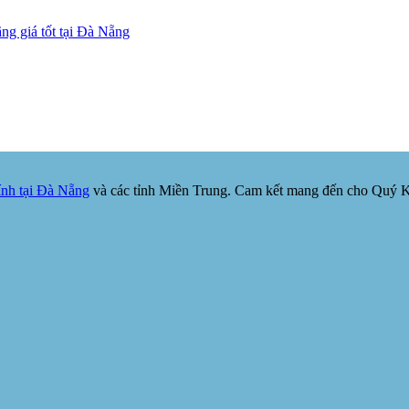
ng giá tốt tại Đà Nẵng
nh tại Đà Nẵng
và các tỉnh Miền Trung. Cam kết mang đến cho Quý Khá