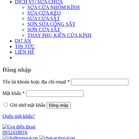
DỊCH VỤ SỬA CHỮA
SỬA CỬA NHÔM KÍNH
SỬA CỬA KÉO
SỬA CỬA SẮT
SƠN SỬA CỔNG SẮT
SƠN CỬA SẮT
THAY PHỤ KIỆN CỬA KÍNH
DỰ ÁN
TIN TỨC
LIÊN HỆ
Đăng nhập
Bắt
Tên tài khoản hoặc địa chỉ email
*
buộc
Bắt
Mật khẩu
*
buộc
Ghi nhớ mật khẩu
Đăng nhập
Quên mật khẩu?
0932418816