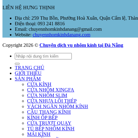
LIÊN HỆ HƯNG THỊNH
Địa chỉ: 259 Thu Bồn, Phường Hoà Xuân, Quận Cẩm lệ, Thà
Điện thoại: 093 241 8816
Email: chuyennhomkinhdanang@gmail.com
Website:
chuyennhomkinhdanang.com
Copyright 2026 ©
Chuyên dịch vụ nhôm kính tại Đà Nẵng
Tìm
kiếm:
TRANG CHỦ
GIỚI THIỆU
SẢN PHẨM
CỬA KÍNH
CỬA NHÔM XINGFA
CỬA NHÔM SLIM
CỬA NHỰA LÕI THÉP
VÁCH NGĂN NHÔM KÍNH
CẦU THANG KÍNH
KÍNH ỐP BẾP
CỬA TRƯỢT QUAY
TỦ BẾP NHÔM KÍNH
MÁI KÍNH