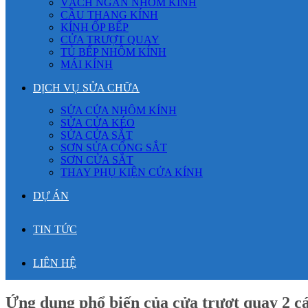
VÁCH NGĂN NHÔM KÍNH
CẦU THANG KÍNH
KÍNH ỐP BẾP
CỬA TRƯỢT QUAY
TỦ BẾP NHÔM KÍNH
MÁI KÍNH
DỊCH VỤ SỬA CHỮA
SỬA CỬA NHÔM KÍNH
SỬA CỬA KÉO
SỬA CỬA SẮT
SƠN SỬA CỔNG SẮT
SƠN CỬA SẮT
THAY PHỤ KIỆN CỬA KÍNH
DỰ ÁN
TIN TỨC
LIÊN HỆ
Ứng dụng phổ biến của cửa trượt quay 2 c