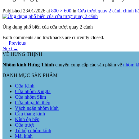
Published
23/01/2026
at
800 × 600
in
Cửa trượt quay 2 cánh chính hã
Ứng dụng phổ biến của cửa trượt quay 2 cánh
Both comments and trackbacks are currently closed.
←
Previous
Next
→
VỀ HƯNG THỊNH
Nhôm kính Hưng Thịnh
chuyên cung cấp các sản phẩm về
nhôm kí
DANH MỤC SẢN PHẨM
Cửa Kính
Cửa nhôm Xingfa
Cửa nhôm Slim
Cửa nhựa lõi thép
Vách ngăn nhôm kính
Cầu thang kính
Kính ốp bếp
Cửa trượt
Tủ bếp nhôm kính
Mái kính