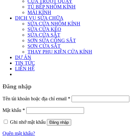
CỬA TRƯỢT QUAY
TỦ BẾP NHÔM KÍNH
MÁI KÍNH
DỊCH VỤ SỬA CHỮA
SỬA CỬA NHÔM KÍNH
SỬA CỬA KÉO
SỬA CỬA SẮT
SƠN SỬA CỔNG SẮT
SƠN CỬA SẮT
THAY PHỤ KIỆN CỬA KÍNH
DỰ ÁN
TIN TỨC
LIÊN HỆ
Đăng nhập
Bắt
Tên tài khoản hoặc địa chỉ email
*
buộc
Bắt
Mật khẩu
*
buộc
Ghi nhớ mật khẩu
Đăng nhập
Quên mật khẩu?