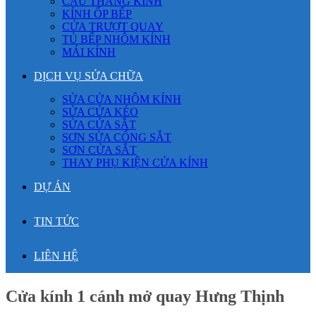
CẦU THANG KÍNH
KÍNH ỐP BẾP
CỬA TRƯỢT QUAY
TỦ BẾP NHÔM KÍNH
MÁI KÍNH
DỊCH VỤ SỬA CHỮA
SỬA CỬA NHÔM KÍNH
SỬA CỬA KÉO
SỬA CỬA SẮT
SƠN SỬA CỔNG SẮT
SƠN CỬA SẮT
THAY PHỤ KIỆN CỬA KÍNH
DỰ ÁN
TIN TỨC
LIÊN HỆ
Cửa kính 1 cánh mở quay Hưng Thịnh