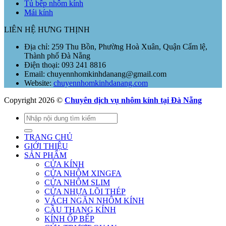
Tủ bếp nhôm kính
Mái kính
LIÊN HỆ HƯNG THỊNH
Địa chỉ: 259 Thu Bồn, Phường Hoà Xuân, Quận Cẩm lệ,
Thành phố Đà Nẵng
Điện thoại: 093 241 8816
Email: chuyennhomkinhdanang@gmail.com
Website:
chuyennhomkinhdanang.com
Copyright 2026 ©
Chuyên dịch vụ nhôm kính tại Đà Nẵng
Tìm
kiếm:
TRANG CHỦ
GIỚI THIỆU
SẢN PHẨM
CỬA KÍNH
CỬA NHÔM XINGFA
CỬA NHÔM SLIM
CỬA NHỰA LÕI THÉP
VÁCH NGĂN NHÔM KÍNH
CẦU THANG KÍNH
KÍNH ỐP BẾP