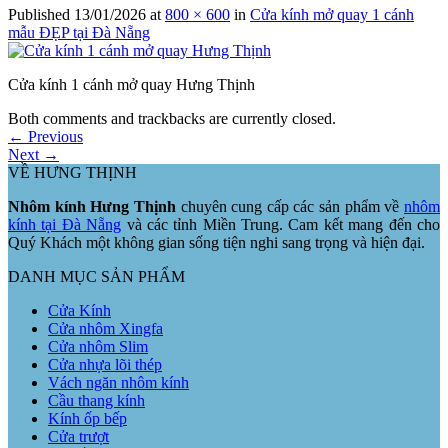
Published
13/01/2026
at
800 × 600
in
Cửa kính mở quay 1 cánh
mẫu ĐẸP tại Đà Nẵng
Cửa kính 1 cánh mở quay Hưng Thịnh
Both comments and trackbacks are currently closed.
←
Previous
Next
→
VỀ HƯNG THỊNH
Nhôm kính Hưng Thịnh
chuyên cung cấp các sản phẩm về
nhôm
kính tại Đà Nẵng
và các tỉnh Miền Trung. Cam kết mang đến cho
Quý Khách một không gian sống tiện nghi sang trọng và hiện đại.
DANH MỤC SẢN PHẨM
Cửa Kính
Cửa nhôm Xingfa
Cửa nhôm Slim
Cửa nhựa lõi thép
Vách ngăn nhôm kính
Cầu thang kính
Kính ốp bếp
Cửa trượt