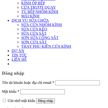
KÍNH ỐP BẾP
CỬA TRƯỢT QUAY
TỦ BẾP NHÔM KÍNH
MÁI KÍNH
DỊCH VỤ SỬA CHỮA
SỬA CỬA NHÔM KÍNH
SỬA CỬA KÉO
SỬA CỬA SẮT
SƠN SỬA CỔNG SẮT
SƠN CỬA SẮT
THAY PHỤ KIỆN CỬA KÍNH
DỰ ÁN
TIN TỨC
LIÊN HỆ
Đăng nhập
Bắt
Tên tài khoản hoặc địa chỉ email
*
buộc
Bắt
Mật khẩu
*
buộc
Ghi nhớ mật khẩu
Đăng nhập