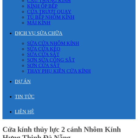
CẦU THANG KÍNH
KÍNH ỐP BẾP
CỬA TRƯỢT QUAY
TỦ BẾP NHÔM KÍNH
MÁI KÍNH
DỊCH VỤ SỬA CHỮA
SỬA CỬA NHÔM KÍNH
SỬA CỬA KÉO
SỬA CỬA SẮT
SƠN SỬA CỔNG SẮT
SƠN CỬA SẮT
THAY PHỤ KIỆN CỬA KÍNH
DỰ ÁN
TIN TỨC
LIÊN HỆ
Cửa kính thủy lực 2 cánh Nhôm Kính
Hưng Thịnh Đà Nẵng