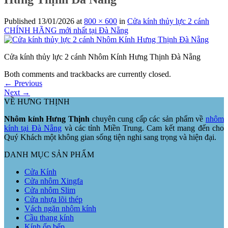
Published
13/01/2026
at
800 × 600
in
Cửa kính thủy lực 2 cánh
CHÍNH HÃNG mới nhất tại Đà Nẵng
Cửa kính thủy lực 2 cánh Nhôm Kính Hưng Thịnh Đà Nẵng
Both comments and trackbacks are currently closed.
←
Previous
Next
→
VỀ HƯNG THỊNH
Nhôm kính Hưng Thịnh
chuyên cung cấp các sản phẩm về
nhôm
kính tại Đà Nẵng
và các tỉnh Miền Trung. Cam kết mang đến cho
Quý Khách một không gian sống tiện nghi sang trọng và hiện đại.
DANH MỤC SẢN PHẨM
Cửa Kính
Cửa nhôm Xingfa
Cửa nhôm Slim
Cửa nhựa lõi thép
Vách ngăn nhôm kính
Cầu thang kính
Kính ốp bếp