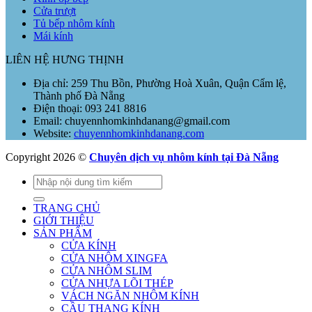
Cửa trượt
Tủ bếp nhôm kính
Mái kính
LIÊN HỆ HƯNG THỊNH
Địa chỉ: 259 Thu Bồn, Phường Hoà Xuân, Quận Cẩm lệ,
Thành phố Đà Nẵng
Điện thoại: 093 241 8816
Email: chuyennhomkinhdanang@gmail.com
Website:
chuyennhomkinhdanang.com
Copyright 2026 ©
Chuyên dịch vụ nhôm kính tại Đà Nẵng
Tìm
kiếm:
TRANG CHỦ
GIỚI THIỆU
SẢN PHẨM
CỬA KÍNH
CỬA NHÔM XINGFA
CỬA NHÔM SLIM
CỬA NHỰA LÕI THÉP
VÁCH NGĂN NHÔM KÍNH
CẦU THANG KÍNH