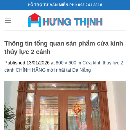
Skip
HỖ TRỢ TƯ VẤN MIỄN PHÍ: 093 241 8816
to
content
Thông tin tổng quan sản phẩm cửa kính
thủy lực 2 cánh
Published
13/01/2026
at
800 × 600
in
Cửa kính thủy lực 2
cánh CHÍNH HÃNG mới nhất tại Đà Nẵng