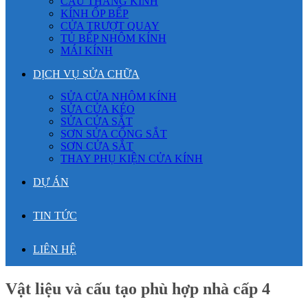
CẦU THANG KÍNH
KÍNH ỐP BẾP
CỬA TRƯỢT QUAY
TỦ BẾP NHÔM KÍNH
MÁI KÍNH
DỊCH VỤ SỬA CHỮA
SỬA CỬA NHÔM KÍNH
SỬA CỬA KÉO
SỬA CỬA SẮT
SƠN SỬA CỔNG SẮT
SƠN CỬA SẮT
THAY PHỤ KIỆN CỬA KÍNH
DỰ ÁN
TIN TỨC
LIÊN HỆ
Vật liệu và cấu tạo phù hợp nhà cấp 4