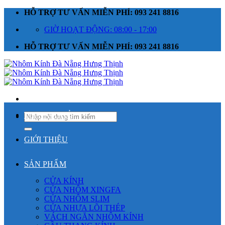
Skip
HỖ TRỢ TƯ VẤN MIỄN PHÍ: 093 241 8816
to
GIỜ HOẠT ĐỘNG: 08:00 - 17:00
content
HỖ TRỢ TƯ VẤN MIỄN PHÍ: 093 241 8816
TRANG CHỦ
Tìm
kiếm:
GIỚI THIỆU
SẢN PHẨM
CỬA KÍNH
CỬA NHÔM XINGFA
CỬA NHÔM SLIM
CỬA NHỰA LÕI THÉP
VÁCH NGĂN NHÔM KÍNH