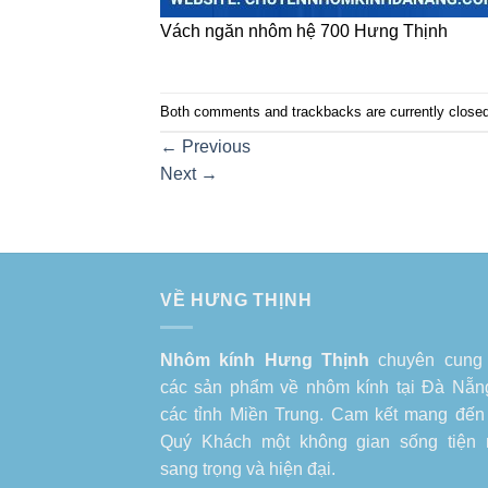
Vách ngăn nhôm hệ 700 Hưng Thịnh
Both comments and trackbacks are currently closed
←
Previous
Next
→
VỀ HƯNG THỊNH
Nhôm kính Hưng Thịnh
chuyên cung
các sản phẩm về
nhôm kính tại Đà Nẵn
các tỉnh Miền Trung. Cam kết mang đến
Quý Khách một không gian sống tiện 
sang trọng và hiện đại.