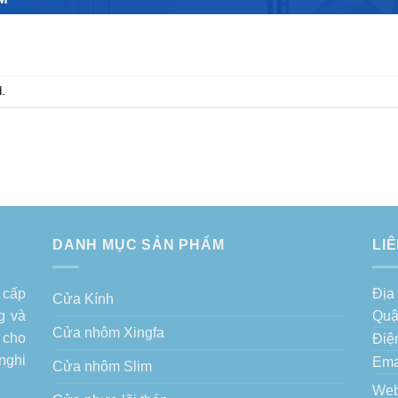
.
DANH MỤC SẢN PHẨM
LI
 cấp
Địa
Cửa Kính
g
và
Quậ
Cửa nhôm Xingfa
 cho
Điệ
nghi
Ema
Cửa nhôm Slim
Web