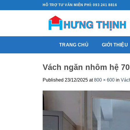
Skip
HỖ TRỢ TƯ VẤN MIỄN PHÍ: 093 241 8816
to
content
TRANG CHỦ
GIỚI THIỆU
Vách ngăn nhôm hệ 70
Published
23/12/2025
at
800 × 600
in
Vách