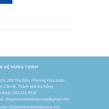
ÊN HỆ HƯNG THỊNH
 chỉ: 259 Thu Bồn, Phường Hoà Xuân,
n Cẩm lệ, Thành phố Đà Nẵng
n thoại: 093 241 8816
il: chuyennhomkinhdanang@gmail.com
site:
chuyennhomkinhdanang.com