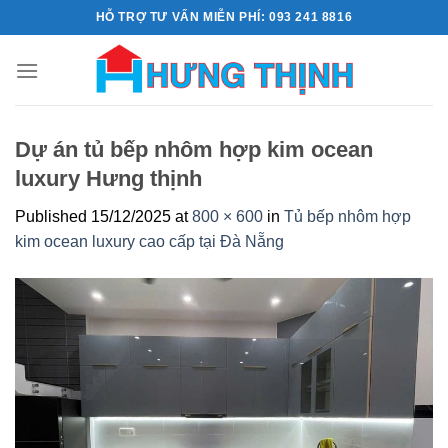
Skip
HỖ TRỢ TƯ VẤN MIỄN PHÍ: 093 241 8816
to
content
Dự án tủ bếp nhôm hợp kim ocean
luxury Hưng thịnh
Published
15/12/2025
at
800 × 600
in
Tủ bếp nhôm hợp
kim ocean luxury cao cấp tại Đà Nẵng