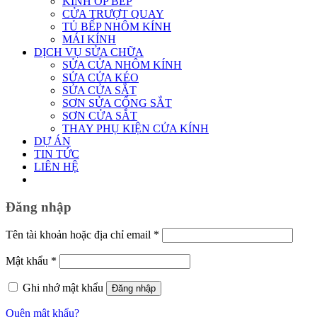
KÍNH ỐP BẾP
CỬA TRƯỢT QUAY
TỦ BẾP NHÔM KÍNH
MÁI KÍNH
DỊCH VỤ SỬA CHỮA
SỬA CỬA NHÔM KÍNH
SỬA CỬA KÉO
SỬA CỬA SẮT
SƠN SỬA CỔNG SẮT
SƠN CỬA SẮT
THAY PHỤ KIỆN CỬA KÍNH
DỰ ÁN
TIN TỨC
LIÊN HỆ
Đăng nhập
Bắt
Tên tài khoản hoặc địa chỉ email
*
buộc
Bắt
Mật khẩu
*
buộc
Ghi nhớ mật khẩu
Đăng nhập
Quên mật khẩu?