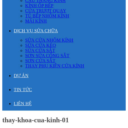
CẦU THANG KÍNH
KÍNH ỐP BẾP
CỬA TRƯỢT QUAY
TỦ BẾP NHÔM KÍNH
MÁI KÍNH
DỊCH VỤ SỬA CHỮA
SỬA CỬA NHÔM KÍNH
SỬA CỬA KÉO
SỬA CỬA SẮT
SƠN SỬA CỔNG SẮT
SƠN CỬA SẮT
THAY PHỤ KIỆN CỬA KÍNH
DỰ ÁN
TIN TỨC
LIÊN HỆ
thay-khoa-cua-kinh-01