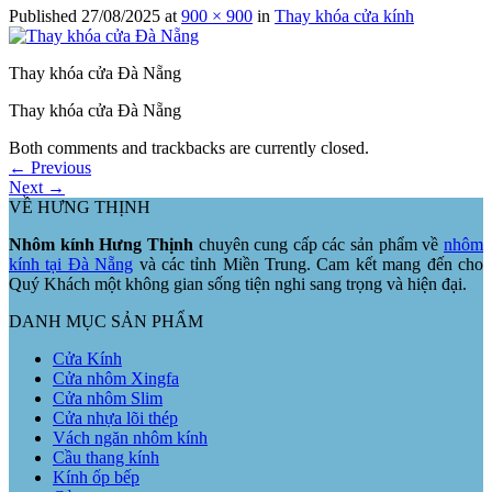
Published
27/08/2025
at
900 × 900
in
Thay khóa cửa kính
Thay khóa cửa Đà Nẵng
Thay khóa cửa Đà Nẵng
Both comments and trackbacks are currently closed.
←
Previous
Next
→
VỀ HƯNG THỊNH
Nhôm kính Hưng Thịnh
chuyên cung cấp các sản phẩm về
nhôm
kính tại Đà Nẵng
và các tỉnh Miền Trung. Cam kết mang đến cho
Quý Khách một không gian sống tiện nghi sang trọng và hiện đại.
DANH MỤC SẢN PHẨM
Cửa Kính
Cửa nhôm Xingfa
Cửa nhôm Slim
Cửa nhựa lõi thép
Vách ngăn nhôm kính
Cầu thang kính
Kính ốp bếp