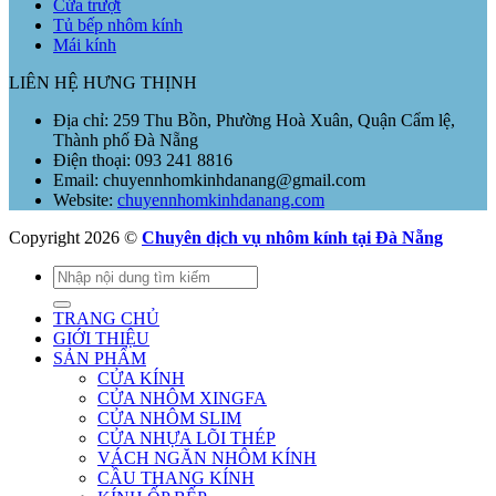
Cửa trượt
Tủ bếp nhôm kính
Mái kính
LIÊN HỆ HƯNG THỊNH
Địa chỉ: 259 Thu Bồn, Phường Hoà Xuân, Quận Cẩm lệ,
Thành phố Đà Nẵng
Điện thoại: 093 241 8816
Email: chuyennhomkinhdanang@gmail.com
Website:
chuyennhomkinhdanang.com
Copyright 2026 ©
Chuyên dịch vụ nhôm kính tại Đà Nẵng
Tìm
kiếm:
TRANG CHỦ
GIỚI THIỆU
SẢN PHẨM
CỬA KÍNH
CỬA NHÔM XINGFA
CỬA NHÔM SLIM
CỬA NHỰA LÕI THÉP
VÁCH NGĂN NHÔM KÍNH
CẦU THANG KÍNH